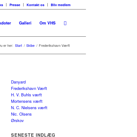
ks
Presse
Kontakt os
Bliv medlem
kdoter
Galleri
Om VHS
u er her:
Start
/
Skibe
/
Frederikshavn Værft
Danyard
Frederikshavn Værft
H. V. Buhls værft
Mortensens værft
N. C. Nielsens værft
Nic. Olsens
Ørskov
SENESTE INDLÆG