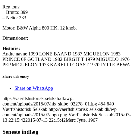
Reg.tons:
– Brutto: 399
– Netto: 233
Motor: B&W Alpha 800 HK. 12 knob.
Dimensioner:
Historie:
Andre navne 1990 LONE BAAND 1987 MIGUELON 1983
PRINCE 0F GOTLAND 1982 BIRGIT T 1979 MIGUELO 1976
PEP MIGUELON 1973 KARELLI COAST 1970 JYTTE BEWA
Share this entry
Share on WhatsApp
https://vaerftshistorisk-selskab.dk/wp-
content/uploads/2015/07/his_skibe_02278_01.jpg
454
640
Værftshistorisk Selskab
http://vaerftshistorisk-selskab.dk/wp-
content/uploads/2015/07/logo.png
Værftshistorisk Selskab
2015-07-
13 22:15:42
2015-07-13 22:15:42
Merc Jytte, 1967
Seneste indlæg