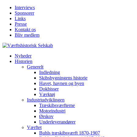
Interviews
Sponsorer
Links
Presse
Kontakt os
Bliv medlem
Nyheder
Historien
Generelt
Indledning
Skibsbygningens historie
Havet, havnen og byen
Dokbisser
Værktøj
Industriudviklingen
Træskibsværfterne
Motorindustri
Ørskov
Underleverandører
Værftet
Buhls træskibsværft 1870-1907