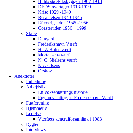
Buhls stålskibsbyggeri 1907-1913
DFDS overtager 1913-1929
Krise 1929 -1940
Besættelsen 1940-1945
Efterkrigstiden 1945 -1956
Coastertiden 1956 – 1999
Skibe
Danyard
Frederikshavn Værft
H. V. Buhls værft
Mortensens værft
N. C. Nielsens værft
Nic. Olsens
Ørskov
Anekdoter
Indledning
Arbejdsliv
En voksenlærlings historie
Pigernes indtog på Frederikshavn Værft
Fagforening
Hjemmeliv
Ledelse
Værftets generalforsamling i 1983
Rygter
Interviews