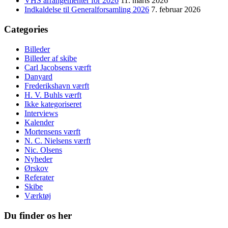
VHS arrangementer for 2026
11. marts 2026
Indkaldelse til Generalforsamling 2026
7. februar 2026
Categories
Billeder
Billeder af skibe
Carl Jacobsens værft
Danyard
Frederikshavn værft
H. V. Buhls værft
Ikke kategoriseret
Interviews
Kalender
Mortensens værft
N. C. Nielsens værft
Nic. Olsens
Nyheder
Ørskov
Referater
Skibe
Værktøj
Du finder os her