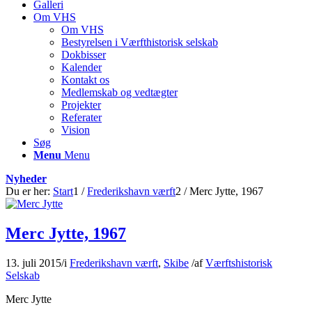
Galleri
Om VHS
Om VHS
Bestyrelsen i Værfthistorisk selskab
Dokbisser
Kalender
Kontakt os
Medlemskab og vedtægter
Projekter
Referater
Vision
Søg
Menu
Menu
Nyheder
Du er her:
Start
1
/
Frederikshavn værft
2
/
Merc Jytte, 1967
Merc Jytte, 1967
13. juli 2015
/
i
Frederikshavn værft
,
Skibe
/
af
Værftshistorisk
Selskab
Merc Jytte