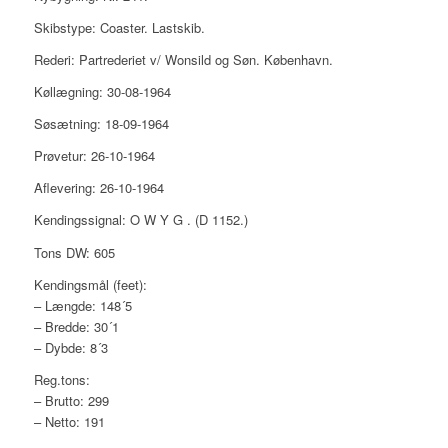
Skibstype: Coaster. Lastskib.
Rederi: Partrederiet v/ Wonsild og Søn. København.
Køllægning: 30-08-1964
Søsætning: 18-09-1964
Prøvetur: 26-10-1964
Aflevering: 26-10-1964
Kendingssignal: O W Y G . (D 1152.)
Tons DW: 605
Kendingsmål (feet):
– Længde: 148´5
– Bredde: 30´1
– Dybde: 8´3
Reg.tons:
– Brutto: 299
– Netto: 191