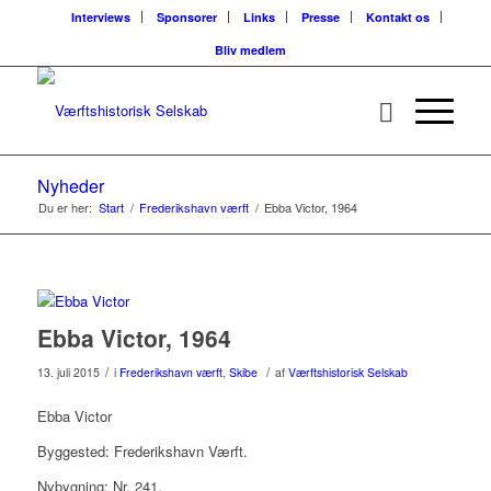
Interviews
Sponsorer
Links
Presse
Kontakt os
Bliv medlem
Nyheder
Du er her:
Start
/
Frederikshavn værft
/
Ebba Victor, 1964
Ebba Victor, 1964
/
/
13. juli 2015
i
Frederikshavn værft
,
Skibe
af
Værftshistorisk Selskab
Ebba Victor
Byggested: Frederikshavn Værft.
Nybygning: Nr. 241.