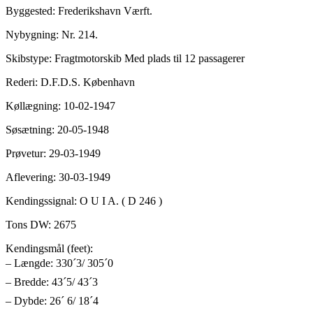
Byggested: Frederikshavn Værft.
Nybygning: Nr. 214.
Skibstype: Fragtmotorskib Med plads til 12 passagerer
Rederi: D.F.D.S. København
Køllægning: 10-02-1947
Søsætning: 20-05-1948
Prøvetur: 29-03-1949
Aflevering: 30-03-1949
Kendingssignal: O U I A. ( D 246 )
Tons DW: 2675
Kendingsmål (feet):
– Længde: 330´3/ 305´0
– Bredde: 43´5/ 43´3
– Dybde: 26´ 6/ 18´4