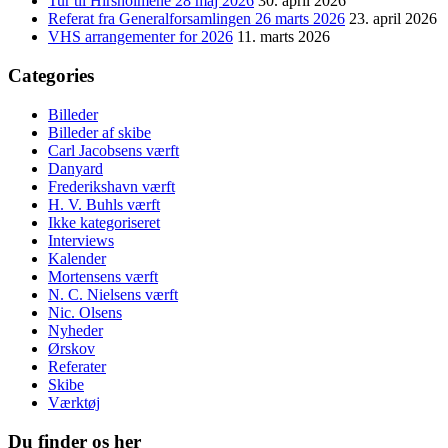
Tur til Hirsholmene 28 maj 2026
30. april 2026
Referat fra Generalforsamlingen 26 marts 2026
23. april 2026
VHS arrangementer for 2026
11. marts 2026
Categories
Billeder
Billeder af skibe
Carl Jacobsens værft
Danyard
Frederikshavn værft
H. V. Buhls værft
Ikke kategoriseret
Interviews
Kalender
Mortensens værft
N. C. Nielsens værft
Nic. Olsens
Nyheder
Ørskov
Referater
Skibe
Værktøj
Du finder os her