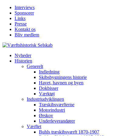
Interviews
Sponsorer
Links
Presse
Kontakt os
Bliv medlem
Nyheder
Historien
Generelt
Indledning
Skibsbygningens historie
Havet, havnen og byen
Dokbisser
Værktøj
Industriudviklingen
Træskibsværfterne
Motorindustri
Ørskov
Underleverandører
Værftet
Buhls træskibsværft 1870-1907