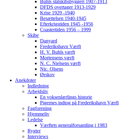
Buhls stålskibsbyggeri 1907-1913
DFDS overtager 1913-1929
Krise 1929 -1940
Besættelsen 1940-1945
Efterkrigstiden 1945 -1956
Coastertiden 1956 – 1999
Skibe
Danyard
Frederikshavn Værft
H. V. Buhls værft
Mortensens værft
N. C. Nielsens værft
Nic. Olsens
Ørskov
Anekdoter
Indledning
Arbejdsliv
En voksenlærlings historie
Pigernes indtog på Frederikshavn Værft
Fagforening
Hjemmeliv
Ledelse
Værftets generalforsamling i 1983
Rygter
Interviews