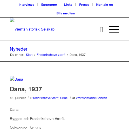
Interviews
Sponsorer
Links
Presse
Kontakt os
Bliv medlem
Nyheder
Du er her:
Start
/
Frederikshavn værft
/
Dana, 1937
Dana, 1937
/
/
13. juli 2015
i
Frederikshavn værft
,
Skibe
af
Værftshistorisk Selskab
Dana
Byggested: Frederikshavn Værft.
Nybygning: Nr. 207.