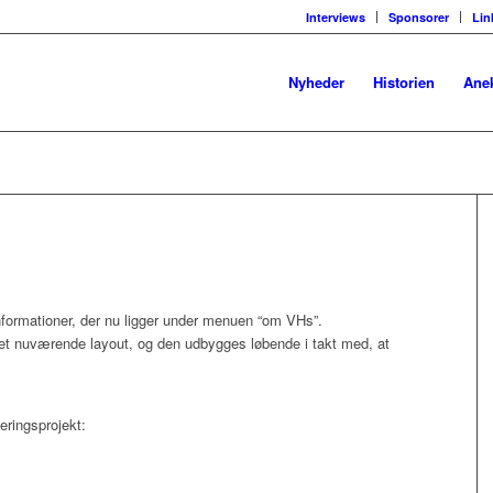
Interviews
Sponsorer
Lin
Nyheder
Historien
Ane
nformationer, der nu ligger under menuen “om VHs”.
t nuværende layout, og den udbygges løbende i takt med, at
eringsprojekt: