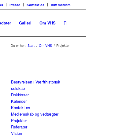
ks
Presse
Kontakt os
Bliv medlem
kdoter
Galleri
Om VHS
Du er her:
Start
/
Om VHS
/
Projekter
Bestyrelsen i Værfthistorisk
selskab
Dokbisser
Kalender
Kontakt os
Medlemskab og vedtægter
Projekter
Referater
Vision