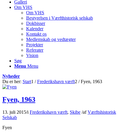
Galleri
Om VHS
Om VHS
Bestyrelsen i Værfthistorisk selskab
Dokbisser
Kalender
Kontakt os
Medlemskab og vedtægter
Projekter
Referater
Vision
Søg
Menu
Menu
Nyheder
Du er her:
Start
1
/
Frederikshavn værft
2
/
Fyen, 1963
Fyen, 1963
13. juli 2015
/
i
Frederikshavn værft
,
Skibe
/
af
Værftshistorisk
Selskab
Fyen