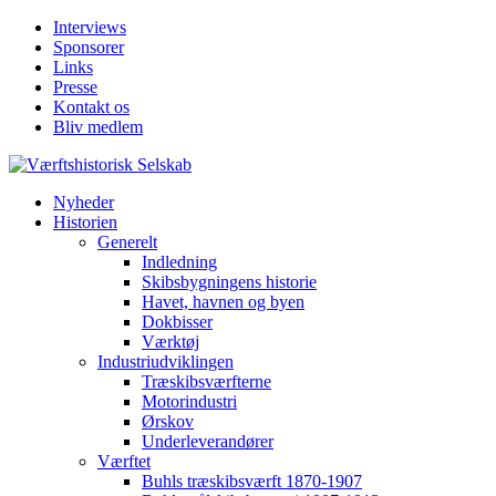
Interviews
Sponsorer
Links
Presse
Kontakt os
Bliv medlem
Nyheder
Historien
Generelt
Indledning
Skibsbygningens historie
Havet, havnen og byen
Dokbisser
Værktøj
Industriudviklingen
Træskibsværfterne
Motorindustri
Ørskov
Underleverandører
Værftet
Buhls træskibsværft 1870-1907