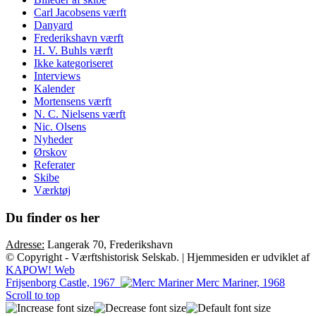
Carl Jacobsens værft
Danyard
Frederikshavn værft
H. V. Buhls værft
Ikke kategoriseret
Interviews
Kalender
Mortensens værft
N. C. Nielsens værft
Nic. Olsens
Nyheder
Ørskov
Referater
Skibe
Værktøj
Du finder os her
Adresse:
Langerak 70, Frederikshavn
© Copyright - Værftshistorisk Selskab. | Hjemmesiden er udviklet af
KAPOW! Web
Frijsenborg Castle, 1967
Merc Mariner, 1968
Scroll to top