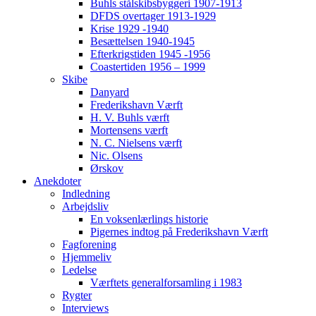
Buhls stålskibsbyggeri 1907-1913
DFDS overtager 1913-1929
Krise 1929 -1940
Besættelsen 1940-1945
Efterkrigstiden 1945 -1956
Coastertiden 1956 – 1999
Skibe
Danyard
Frederikshavn Værft
H. V. Buhls værft
Mortensens værft
N. C. Nielsens værft
Nic. Olsens
Ørskov
Anekdoter
Indledning
Arbejdsliv
En voksenlærlings historie
Pigernes indtog på Frederikshavn Værft
Fagforening
Hjemmeliv
Ledelse
Værftets generalforsamling i 1983
Rygter
Interviews