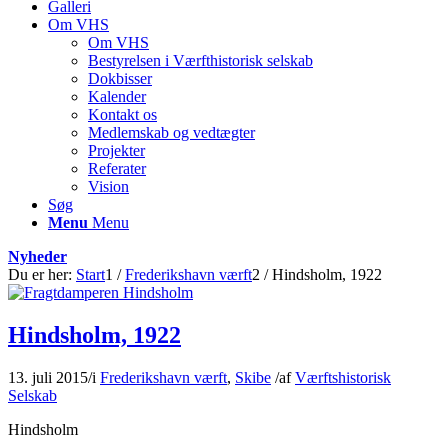
Galleri
Om VHS
Om VHS
Bestyrelsen i Værfthistorisk selskab
Dokbisser
Kalender
Kontakt os
Medlemskab og vedtægter
Projekter
Referater
Vision
Søg
Menu
Menu
Nyheder
Du er her:
Start
1
/
Frederikshavn værft
2
/
Hindsholm, 1922
Hindsholm, 1922
13. juli 2015
/
i
Frederikshavn værft
,
Skibe
/
af
Værftshistorisk
Selskab
Hindsholm