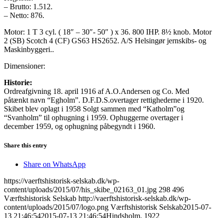
– Brutto: 1.512.
– Netto: 876.
Motor: 1 T 3 cyl. ( 18″ – 30″- 50″ ) x 36. 800 IHP. 8½ knob. Motor
2 (SB) Scotch 4 (CF) GS63 HS2652. A/S Helsingør jernskibs- og
Maskinbyggeri..
Dimensioner:
Historie:
Ordreafgivning 18. april 1916 af A.O.Andersen og Co. Med
påtænkt navn “Egholm”. D.F.D.S.overtager rettighederne i 1920.
Skibet blev oplagt i 1958 Solgt sammen med “Katholm”og
“Svanholm” til ophugning i 1959. Ophuggerne overtager i
december 1959, og ophugning påbegyndt i 1960.
Share this entry
Share on WhatsApp
https://vaerftshistorisk-selskab.dk/wp-
content/uploads/2015/07/his_skibe_02163_01.jpg
298
496
Værftshistorisk Selskab
http://vaerftshistorisk-selskab.dk/wp-
content/uploads/2015/07/logo.png
Værftshistorisk Selskab
2015-07-
13 21:46:54
2015-07-13 21:46:54
Hindsholm, 1922