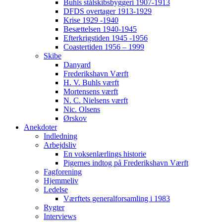
Buhls stålskibsbyggeri 1907-1913
DFDS overtager 1913-1929
Krise 1929 -1940
Besættelsen 1940-1945
Efterkrigstiden 1945 -1956
Coastertiden 1956 – 1999
Skibe
Danyard
Frederikshavn Værft
H. V. Buhls værft
Mortensens værft
N. C. Nielsens værft
Nic. Olsens
Ørskov
Anekdoter
Indledning
Arbejdsliv
En voksenlærlings historie
Pigernes indtog på Frederikshavn Værft
Fagforening
Hjemmeliv
Ledelse
Værftets generalforsamling i 1983
Rygter
Interviews