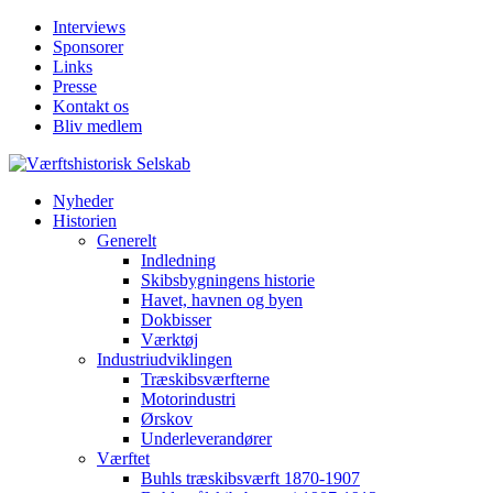
Interviews
Sponsorer
Links
Presse
Kontakt os
Bliv medlem
Nyheder
Historien
Generelt
Indledning
Skibsbygningens historie
Havet, havnen og byen
Dokbisser
Værktøj
Industriudviklingen
Træskibsværfterne
Motorindustri
Ørskov
Underleverandører
Værftet
Buhls træskibsværft 1870-1907