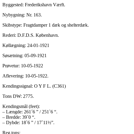
Byggested: Frederikshavn Værft.
Nybygning: Nr. 163.
Skibstype: Fragtdamper 1 dæk og shelterdæk.
Rederi: D.F.D.S. København.
Køllægning: 24-01-1921
Søsætning: 05-09-1921
Prøvetur: 10-05-1922
Aflevering: 10-05-1922.
Kendingssignal: O Y F L. (C361)
Tons DW: 2775.
Kendingsmål (feet):
– Længde: 261´6 ” / 251`6 “.
– Bredde: 39`0 “.
– Dybde: 18`6 ” / 17`11½”.
Reg.tons: