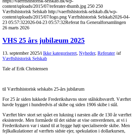
https://vaerftshistorisk-selskab.dk/wp-
content/uploads/2015/07/referater-thumb.jpg
250
250
Værftshistorisk Selskab
http://vaerftshistorisk-selskab.dk/wp-
content/uploads/2015/07/logo.png
Værftshistorisk Selskab
2026-04-
23 05:57:32
2026-04-23 05:57:32
Referat fra Generalforsamlingen
26 marts 2026
VHS 25 års jubilæum 2025
13. september 2025
/
i
Ikke kategoriseret
,
Nyheder
,
Referater
/
af
Værftshistorisk Selskab
Tale af Erik Christensen
til Værftshistorisk selskabs 25-års jubilæum
For 25 år siden lukkede Frederikshavns store stålskibsværft. Værftet
havde bygget i hundredvis af skibe og siden 1906 skibe i stål.
Værftet blev stort set spået en lukning i næsten alle de 130 år værftet
eksisterede. Men formåede til det sidste at vise omverdenen, at vi i
Frederikshavn var i stand til at bygge højt specialiserede skibe. Men
fejlkalkulationer af værftets sidste ejer, spekulation i dollarkursen,