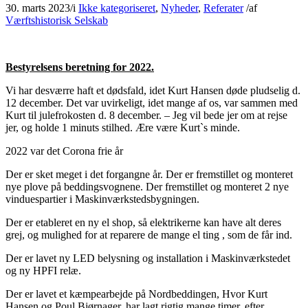
30. marts 2023
/
i
Ikke kategoriseret
,
Nyheder
,
Referater
/
af
Værftshistorisk Selskab
Bestyrelsens beretning for 2022.
Vi har desværre haft et dødsfald, idet Kurt Hansen døde pludselig d.
12 december. Det var uvirkeligt, idet mange af os, var sammen med
Kurt til julefrokosten d. 8 december. – Jeg vil bede jer om at rejse
jer, og holde 1 minuts stilhed. Ære være Kurt`s minde.
2022 var det Corona frie år
Der er sket meget i det forgangne år. Der er fremstillet og monteret
nye plove på beddingsvognene. Der fremstillet og monteret 2 nye
vinduespartier i Maskinværkstedsbygningen.
Der er etableret en ny el shop, så elektrikerne kan have alt deres
grej, og mulighed for at reparere de mange el ting , som de får ind.
Der er lavet ny LED belysning og installation i Maskinværkstedet
og ny HPFI relæ.
Der er lavet et kæmpearbejde på Nordbeddingen, Hvor Kurt
Hansen og Poul Bjørnager, har lagt rigtig mange timer, efter