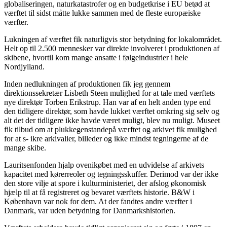
globaliseringen, naturkatastrofer og en budgetkrise i EU betød at
værftet til sidst måtte lukke sammen med de fleste europæiske
værfter.
Lukningen af værftet fik naturligvis stor betydning for lokalområdet.
Helt op til 2.500 mennesker var direkte involveret i produktionen af
skibene, hvortil kom mange ansatte i følgeindustrier i hele
Nordjylland.
Inden nedlukningen af produktionen fik jeg gennem
direktionssekretær Lisbeth Steen mulighed for at tale med værftets
nye direktør Torben Erikstrup. Han var af en helt anden type end
den tidligere direktør, som havde lukket værftet omkring sig selv og
alt det der tidligere ikke havde været muligt, blev nu muligt. Museet
fik tilbud om at plukkegenstandepå værftet og arkivet fik mulighed
for at s- ikre arkivalier, billeder og ikke mindst tegningerne af de
mange skibe.
Lauritsenfonden hjalp ovenikøbet med en udvidelse af arkivets
kapacitet med kørerreoler og tegningsskuffer. Derimod var der ikke
den store vilje at spore i kulturministeriet, der afslog økonomisk
hjælp til at få registreret og bevaret værftets historie. B&W i
København var nok for dem. At der fandtes andre værfter i
Danmark, var uden betydning for Danmarkshistorien.