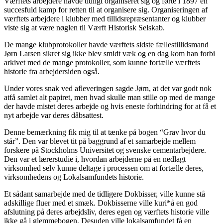
Værftets arbejdere havde tidligt organiseret sig og førte i 1897 en
succesfuld kamp for retten til at organisere sig. Organiseringen af
værftets arbejdere i klubber med tillidsrepræsentanter og klubber
viste sig at være nøglen til Værft Historisk Selskab.
De mange klubprotokoller havde værftets sidste fællestillidsmand
Jørn Larsen sikret sig ikke blev smidt væk og en dag kom han forbi
arkivet med de mange protokoller, som kunne fortælle værftets
historie fra arbejdersiden også.
Under vores snak ved afleveringen sagde Jørn, at det var godt nok
atfå samlet alt papiret, men hvad skulle man stille op med de mange
der havde mistet deres arbejde og hvis eneste forhindring for at få et
nyt arbejde var deres dåbsattest.
Denne bemærkning fik mig til at tænke på bogen “Grav hvor du
står”. Den var blevet tit på baggrund af et samarbejde mellem
forskere på Stockholms Universitet og svenske cementarbejdere.
Den var et lærerstudie i, hvordan arbejderne på en nedlagt
virksomhed selv kunne deltage i processen om at fortælle deres,
virksomhedens og Lokalsamfundets historie.
Et sådant samarbejde med de tidligere Dokbisser, ville kunne stå
adskillige fluer med et smæk. Dokbisserne ville kuri*å en god
afslutning på deres arbejdsliv, deres egen og værftets historie ville
ikke gå i glemmebogen. Desuden ville lokalsamfundet få en