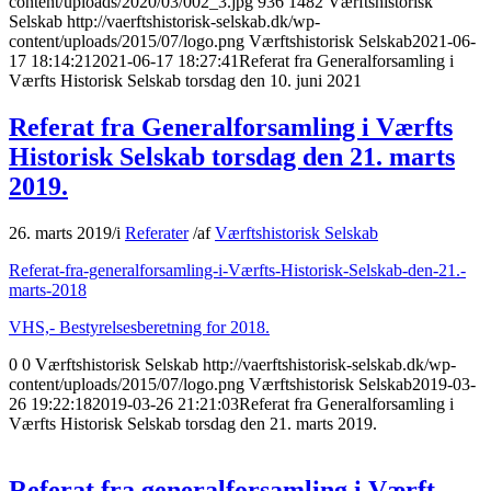
content/uploads/2020/03/002_3.jpg
936
1482
Værftshistorisk
Selskab
http://vaerftshistorisk-selskab.dk/wp-
content/uploads/2015/07/logo.png
Værftshistorisk Selskab
2021-06-
17 18:14:21
2021-06-17 18:27:41
Referat fra Generalforsamling i
Værfts Historisk Selskab torsdag den 10. juni 2021
Referat fra Generalforsamling i Værfts
Historisk Selskab torsdag den 21. marts
2019.
26. marts 2019
/
i
Referater
/
af
Værftshistorisk Selskab
Referat-fra-generalforsamling-i-Værfts-Historisk-Selskab-den-21.-
marts-2018
VHS,- Bestyrelsesberetning for 2018.
0
0
Værftshistorisk Selskab
http://vaerftshistorisk-selskab.dk/wp-
content/uploads/2015/07/logo.png
Værftshistorisk Selskab
2019-03-
26 19:22:18
2019-03-26 21:21:03
Referat fra Generalforsamling i
Værfts Historisk Selskab torsdag den 21. marts 2019.
Referat fra generalforsamling i Værft