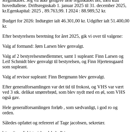
Regnskabet: Jeg vil ikke gengive hele regnskabet her, men kun
hovedtallene. Driftsregnskab 1. januar 2025 til 31. december 2025,
kr.Egenkapital: 2025 , 89.763,99. I 2024 : 88.989,52 kr.
Budget for 2026: Indtægter ialt 46.301,00 kr. Udgifter ialt 51.400,00
kr.
Efter bestyrelsens beretning for året 2025, gik vi over til valgene:
Valg af formand: Jørn Larsen blev genvalgt.
Valg af 2 bestyrelsesmedlemmer, samt 1 supleant: Finn Larsen og
Leif Schmidt blev genvalgt til bestyrelsen, og Finn Hjertensgaard
som supleant.
Valg af revisor supleant: Finn Bergmann blev genvalgt.
Efter generalforsamlingen var det tid til frokost, og VHS var vært
ved 3 stk. delikat smørrebrød, som blev nydt med en øl, som VHS
også gav.
Hele generalforsamlingen forløb , som sædvanligt, i god ro og
orden.
Således opfattet og refereret af Tage jacobsen, sekretær.