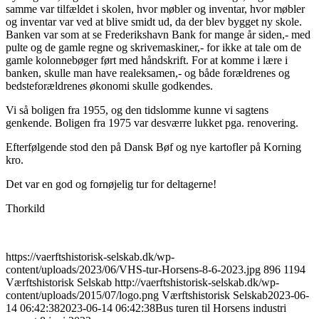
samme var tilfældet i skolen, hvor møbler og inventar, hvor møbler
og inventar var ved at blive smidt ud, da der blev bygget ny skole.
Banken var som at se Frederikshavn Bank for mange år siden,- med
pulte og de gamle regne og skrivemaskiner,- for ikke at tale om de
gamle kolonnebøger ført med håndskrift. For at komme i lære i
banken, skulle man have realeksamen,- og både forældrenes og
bedsteforældrenes økonomi skulle godkendes.
Vi så boligen fra 1955, og den tidslomme kunne vi sagtens
genkende. Boligen fra 1975 var desværre lukket pga. renovering.
Efterfølgende stod den på Dansk Bøf og nye kartofler på Korning
kro.
Det var en god og fornøjelig tur for deltagerne!
Thorkild
https://vaerftshistorisk-selskab.dk/wp-
content/uploads/2023/06/VHS-tur-Horsens-8-6-2023.jpg
896
1194
Værftshistorisk Selskab
http://vaerftshistorisk-selskab.dk/wp-
content/uploads/2015/07/logo.png
Værftshistorisk Selskab
2023-06-
14 06:42:38
2023-06-14 06:42:38
Bus turen til Horsens industri