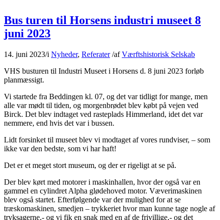
Bus turen til Horsens industri museet 8
juni 2023
14. juni 2023
/
i
Nyheder
,
Referater
/
af
Værftshistorisk Selskab
VHS busturen til Industri Museet i Horsens d. 8 juni 2023 forløb
planmæssigt.
Vi startede fra Beddingen kl. 07, og det var tidligt for mange, men
alle var mødt til tiden, og morgenbrødet blev købt på vejen ved
Birck. Det blev indtaget ved rasteplads Himmerland, idet det var
nemmere, end hvis det var i bussen.
Lidt forsinket til museet blev vi modtaget af vores rundviser, – som
ikke var den bedste, som vi har haft!
Det er et meget stort museum, og der er rigeligt at se på.
Der blev kørt med motorer i maskinhallen, hvor der også var en
gammel en cylindret Alpha glødehoved motor. Væverimaskinen
blev også startet. Efterfølgende var der mulighed for at se
træskomaskinen, smedjen – trykkeriet hvor man kunne tage nogle af
tryksagerne,- og vi fik en snak med en af de frivillige,- og det