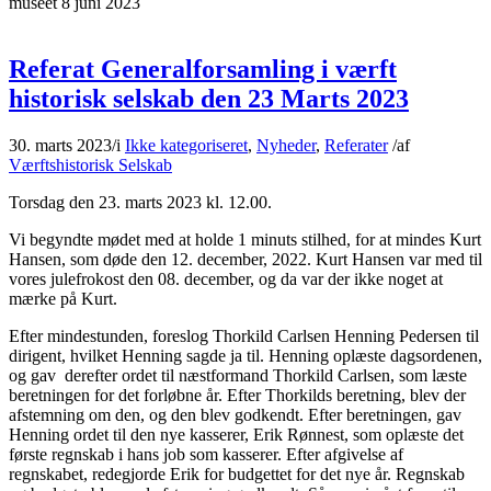
museet 8 juni 2023
Referat Generalforsamling i værft
historisk selskab den 23 Marts 2023
30. marts 2023
/
i
Ikke kategoriseret
,
Nyheder
,
Referater
/
af
Værftshistorisk Selskab
Torsdag den 23. marts 2023 kl. 12.00.
Vi begyndte mødet med at holde 1 minuts stilhed, for at mindes Kurt
Hansen, som døde den 12. december, 2022. Kurt Hansen var med til
vores julefrokost den 08. december, og da var der ikke noget at
mærke på Kurt.
Efter mindestunden, foreslog Thorkild Carlsen Henning Pedersen til
dirigent, hvilket Henning sagde ja til. Henning oplæste dagsordenen,
og gav derefter ordet til næstformand Thorkild Carlsen, som læste
beretningen for det forløbne år. Efter Thorkilds beretning, blev der
afstemning om den, og den blev godkendt. Efter beretningen, gav
Henning ordet til den nye kasserer, Erik Rønnest, som oplæste det
første regnskab i hans job som kasserer. Efter afgivelse af
regnskabet, redegjorde Erik for budgettet for det nye år. Regnskab