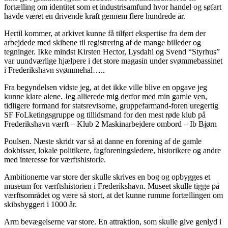
fortælling om identitet som et industrisamfund hvor handel og søfart
havde været en drivende kraft gennem flere hundrede år.
Hertil kommer, at arkivet kunne få tilført ekspertise fra dem der
arbejdede med skibene til registrering af de mange billeder og
tegninger. Ikke mindst Kirsten Hector, Lysdahl og Svend “Styrhus”
var uundværlige hjælpere i det store magasin under svømmebassinet
i Frederikshavn svømmehal…..
Fra begyndelsen vidste jeg, at det ikke ville blive en opgave jeg
kunne klare alene. Jeg allierede mig derfor med min gamle ven,
tidligere formand for statsrevisorne, gruppefarmand-foren uregertig
SF FoLketingsgruppe og tillidsmand for den mest røde klub på
Frederikshavn værft – Klub 2 Maskinarbejdere ombord – Ib Bjørn
Poulsen. Næste skridt var så at danne en forening af de gamle
dokbisser, lokale politikere, fagforeningsledere, historikere og andre
med interesse for værftshistorie.
Ambitionerne var store der skulle skrives en bog og opbygges et
museum for værftshistorien i Frederikshavn. Museet skulle tigge på
værftsområdet og være så stort, at det kunne rumme fortællingen om
skibsbyggeri i 1000 år.
Arm bevægelserne var store. En attraktion, som skulle give genlyd i