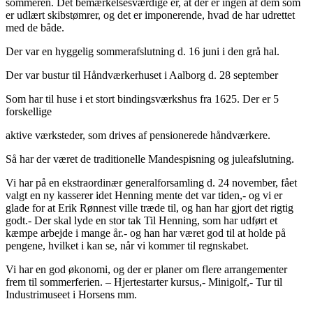
sommeren. Det bemærkelsesværdige er, at der er ingen af dem som
er udlært skibstømrer, og det er imponerende, hvad de har udrettet
med de både.
Der var en hyggelig sommerafslutning d. 16 juni i den grå hal.
Der var bustur til Håndværkerhuset i Aalborg d. 28 september
Som har til huse i et stort bindingsværkshus fra 1625. Der er 5
forskellige
aktive værksteder, som drives af pensionerede håndværkere.
Så har der været de traditionelle Mandespisning og juleafslutning.
Vi har på en ekstraordinær generalforsamling d. 24 november, fået
valgt en ny kasserer idet Henning mente det var tiden,- og vi er
glade for at Erik Rønnest ville træde til, og han har gjort det rigtig
godt.- Der skal lyde en stor tak Til Henning, som har udført et
kæmpe arbejde i mange år.- og han har været god til at holde på
pengene, hvilket i kan se, når vi kommer til regnskabet.
Vi har en god økonomi, og der er planer om flere arrangementer
frem til sommerferien. – Hjertestarter kursus,- Minigolf,- Tur til
Industrimuseet i Horsens mm.