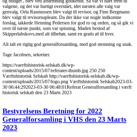
og budget , blev ved afstemning godkendt. Så var vi nået frem til
valgene, og det var hurtigt overstået, idet næsten alle valg var
genvalg. Orla Rasmussen blev valgt til revisor, og Finn Bergmann
blev valgt til revisorsupleant. Da der ikke var nogle indkomne
forslag, takkede Henning Pedersen for god ro og orden, og så gik vi
over til næste punkt, som var spisning. Maden bestod af
Skipperlabskovs,med alt tilbehør, samt en gratis øl til hver.
Alt ialt en rigtig god generalforsamling, med god stemning og snak.
Tage Jacobsen, sekretær.
https://vaerftshistorisk-selskab.dk/wp-
content/uploads/2015/07/referater-thumb.jpg
250
250
Værftshistorisk Selskab
http://vaerftshistorisk-selskab.dk/wp-
content/uploads/2015/07/logo.png
Værftshistorisk Selskab
2023-03-
30 06:44:29
2023-03-30 06:48:01
Referat Generalforsamling i værft
historisk selskab den 23 Marts 2023
Bestyrelsens Beretning for 2022
Generalforsamling i VHS den 23 Marts
2023