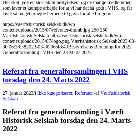
Der skal lyde en stor tak til bestyrelsen, og de mange medlemmer,
som laver et kæmpe arbejde for at vi har det så godt i VHS, og får
lavet så meget arbejde hernede til gavn for alle brugerne.
https://vaerftshistorisk-selskab.dk/wp-
content/uploads/2015/07/referater-thumb.jpg
250
250
Værftshistorisk Selskab
http://vaerftshistorisk-selskab.dk/wp-
content/uploads/2015/07/logo.png
Værftshistorisk Selskab
2023-03-
30 06:38:38
2023-03-30 06:48:43
Bestyrelsens Beretning for 2022
Generalforsamling i VHS den 23 Marts 2023
Referat fra generalforsamlingen i VHS
torsdag den 24. Marts 2022
27. januar 2023
/
i
Ikke kategoriseret
,
Referater
/
af
Værftshistorisk
Selskab
Referat fra generalforsamling i Værft
Historisk Selskab torsdag den 24. Marts
2022