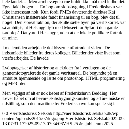
hele landet…. Men armbevægelserne holdt ikke mål med indholdet.
Først faldt bogen…. En bog om skibsbygning i Frederikshavn var
ikke interessant nok. Kun fordi FMEs daværende direktør Kaj
Christiansen insisterende fandt finansiering til en bog, blev det til
noget. Den storeattraktion, der skulle sætte byen på værftskortet, var
så ambitiøs, at Helsingør løb med Museet for Søfart i den gamle
tørdok på Danyard i Helsingør, uden at de lokale politikere fortrak
en mine.
I mellemtiden arbejdede dokbisserne ufortrødent videre. De
indsamlede billeder fra deres kolleger. Billeder der viste livet som
værftsarbejder. De lavede
Lydoptagetser af historier og anekdoter fra hverdagen og de
gennemfotograferede det gamle værftsareal. De begyndte på en
ambitiøs hjemmeside og lærte om photoshop, HTML-programering
og MP3-filer.
Men vigtigst af alt er nok købet af Frederikshavn Bedding. Her
Lever håbet om at bevare skibsbygningskunsten og ad åre måske en
udstilling, som den maritime by Frederikshavn kan spejle sig i.
0
0
Værftshistorisk Selskab
http://vaerftshistorisk-selskab.dk/wp-
content/uploads/2015/07/logo.png
Værftshistorisk Selskab
2025-09-
13 07:31:17
2025-09-13 07:34:06
VHS 25 års jubilæum 2025