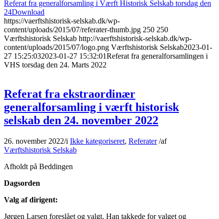
Referat fra generalforsamling i Værft Historisk Selskab torsdag den
24
Download
https://vaerftshistorisk-selskab.dk/wp-
content/uploads/2015/07/referater-thumb.jpg
250
250
Værftshistorisk Selskab
http://vaerftshistorisk-selskab.dk/wp-
content/uploads/2015/07/logo.png
Værftshistorisk Selskab
2023-01-
27 15:25:03
2023-01-27 15:32:01
Referat fra generalforsamlingen i
VHS torsdag den 24. Marts 2022
Referat fra ekstraordinær
generalforsamling i værft historisk
selskab den 24. november 2022
26. november 2022
/
i
Ikke kategoriseret
,
Referater
/
af
Værftshistorisk Selskab
Afholdt på Beddingen
Dagsorden
Valg af dirigent:
Jørgen Larsen foreslået og valgt. Han takkede for valget og