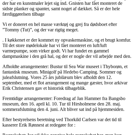
der har en kunstmaler lejet sig ind. Gnisten har fået monteret de
sidste planker og spanter, samt noget af dækket. Så er der hele
færdiggørelsen tilbage
Vi er doneret en hel masse værktøj og grej fra dødsboet efter
”Tommy (Tut)”, og der var rigtig meget.
. I køkkenet er der kommet ny opvaskemaskine, og et brugt komfur.
Til det store mødelokale har vi fået monteret en luft/luft
varmepumpe, som virker godt. Vi har fundet en gammel
dampmaskine i den grå hal, og der er nogle der vil arbejde med den.
Afholdte arrangementer: Bustur til Sea War museet i Thyborøn, et
fantastisk museum. Minigolf på Hedebo Camping. Sommer og
juleafslutning. Vores 25 års jubilæum blev afholdt den 12.
september, med et flot arrangement og mange gæster, hvor arkivar
Erik Christensen gav et historisk tilbageblik.
Fremtidige arrangementer: Foredrag af Jan Hammer fra Bangsbo
museum, den 16. april kl. 10. Tur til Hirsholmene den 28. maj.
sommerafslutning den 4. juni. Alt bliver sat ind på hjemmesiden.
Efter bestyrelsens beretning ved Thorkild Carlsen var det tid til
kasserer Erik Rønnest at redegøre for :