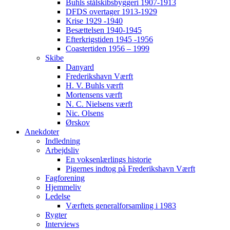
Buhls stålskibsbyggeri 1907-1913
DFDS overtager 1913-1929
Krise 1929 -1940
Besættelsen 1940-1945
Efterkrigstiden 1945 -1956
Coastertiden 1956 – 1999
Skibe
Danyard
Frederikshavn Værft
H. V. Buhls værft
Mortensens værft
N. C. Nielsens værft
Nic. Olsens
Ørskov
Anekdoter
Indledning
Arbejdsliv
En voksenlærlings historie
Pigernes indtog på Frederikshavn Værft
Fagforening
Hjemmeliv
Ledelse
Værftets generalforsamling i 1983
Rygter
Interviews