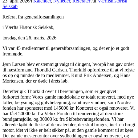
23. april 2026
/
i
Kalender
,
Nyheder
,
Referater
/
af
Værftshistorisk
Selskab
Referat fra generalforsamlingen
i Værfts Historisk Selskab,
torsdag den 26. marts, 2026.
Vi var 45 medlemmer til generalforsamlingen, og det er jo et godt
fremmøde.
Jørn Larsen blev enstemmigt valgt til dirigent, hvorpå han gav ordet
til næstformand Thorkild Carlsen. Thorkild opfordrede til at vi rejste
os op og mindes de to medlemmer, Knud Erik Andersen, og Hans
Mortensen, der er døde i årets løb.
Derefter gik Thorkild over til beretningen, som er gengivet i
forkortet form: Vores gamle mødelokale er totalt renoveret, med nye
lofter, belysning og gulvbelægning, samt nye vinduer, som Nordea
fonden har sponseret med 145000 kr. Kontoret er også renoveret. Vi
har fået 50000 kr. fra Velux Fonden til renovering af den store
bundgarnsjolle, og 30000 kr. fra Skibsbevaringsfonden. Vi har
allerede købt de fleste af de materialer, der skal bruges, incl. en brugt
motor, idet vi ikke er helt sikker på, at den gamle kommer til at køre.
Det gamle mesterkontor over sydbeddingen er også renoveret, og