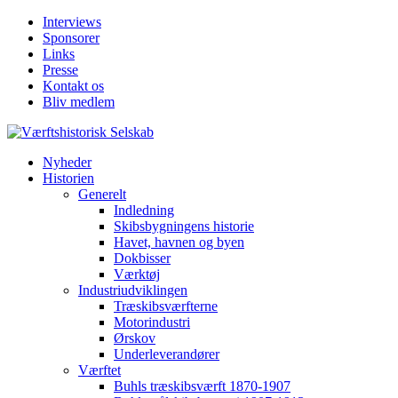
Interviews
Sponsorer
Links
Presse
Kontakt os
Bliv medlem
Nyheder
Historien
Generelt
Indledning
Skibsbygningens historie
Havet, havnen og byen
Dokbisser
Værktøj
Industriudviklingen
Træskibsværfterne
Motorindustri
Ørskov
Underleverandører
Værftet
Buhls træskibsværft 1870-1907