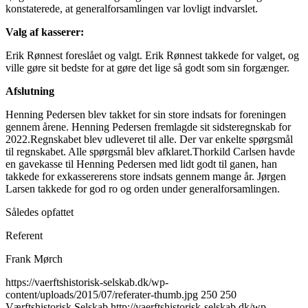
konstaterede, at generalforsamlingen var lovligt indvarslet.
Valg af kasserer:
Erik Rønnest foreslået og valgt. Erik Rønnest takkede for valget, og
ville gøre sit bedste for at gøre det lige så godt som sin forgænger.
Afslutning
Henning Pedersen blev takket for sin store indsats for foreningen
gennem årene. Henning Pedersen fremlagde sit sidsteregnskab for
2022.Regnskabet blev udleveret til alle. Der var enkelte spørgsmål
til regnskabet. Alle spørgsmål blev afklaret.Thorkild Carlsen havde
en gavekasse til Henning Pedersen med lidt godt til ganen, han
takkede for exkassererens store indsats gennem mange år. Jørgen
Larsen takkede for god ro og orden under generalforsamlingen.
Således opfattet
Referent
Frank Mørch
https://vaerftshistorisk-selskab.dk/wp-
content/uploads/2015/07/referater-thumb.jpg
250
250
Værftshistorisk Selskab
http://vaerftshistorisk-selskab.dk/wp-