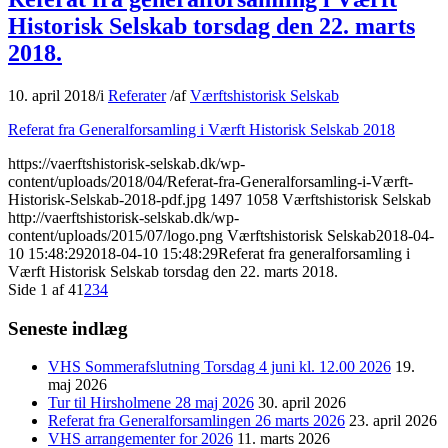
Historisk Selskab torsdag den 22. marts
2018.
10. april 2018
/
i
Referater
/
af
Værftshistorisk Selskab
Referat fra Generalforsamling i Værft Historisk Selskab 2018
https://vaerftshistorisk-selskab.dk/wp-
content/uploads/2018/04/Referat-fra-Generalforsamling-i-Værft-
Historisk-Selskab-2018-pdf.jpg
1497
1058
Værftshistorisk Selskab
http://vaerftshistorisk-selskab.dk/wp-
content/uploads/2015/07/logo.png
Værftshistorisk Selskab
2018-04-
10 15:48:29
2018-04-10 15:48:29
Referat fra generalforsamling i
Værft Historisk Selskab torsdag den 22. marts 2018.
Side 1 af 4
1
2
3
4
Seneste indlæg
VHS Sommerafslutning Torsdag 4 juni kl. 12.00 2026
19.
maj 2026
Tur til Hirsholmene 28 maj 2026
30. april 2026
Referat fra Generalforsamlingen 26 marts 2026
23. april 2026
VHS arrangementer for 2026
11. marts 2026