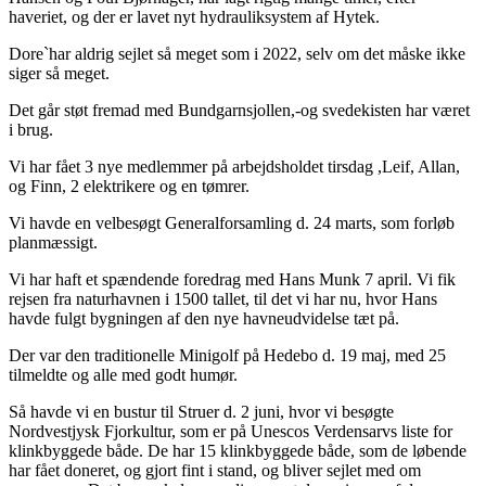
haveriet, og der er lavet nyt hydrauliksystem af Hytek.
Dore`har aldrig sejlet så meget som i 2022, selv om det måske ikke
siger så meget.
Det går støt fremad med Bundgarnsjollen,-og svedekisten har været
i brug.
Vi har fået 3 nye medlemmer på arbejdsholdet tirsdag ,Leif, Allan,
og Finn, 2 elektrikere og en tømrer.
Vi havde en velbesøgt Generalforsamling d. 24 marts, som forløb
planmæssigt.
Vi har haft et spændende foredrag med Hans Munk 7 april. Vi fik
rejsen fra naturhavnen i 1500 tallet, til det vi har nu, hvor Hans
havde fulgt bygningen af den nye havneudvidelse tæt på.
Der var den traditionelle Minigolf på Hedebo d. 19 maj, med 25
tilmeldte og alle med godt humør.
Så havde vi en bustur til Struer d. 2 juni, hvor vi besøgte
Nordvestjysk Fjorkultur, som er på Unescos Verdensarvs liste for
klinkbyggede både. De har 15 klinkbyggede både, som de løbende
har fået doneret, og gjort fint i stand, og bliver sejlet med om