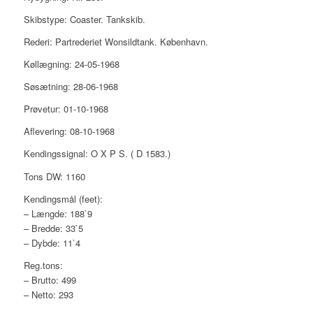
Skibstype: Coaster. Tankskib.
Rederi: Partrederiet Wonsildtank. København.
Køllægning: 24-05-1968
Søsætning: 28-06-1968
Prøvetur: 01-10-1968
Aflevering: 08-10-1968
Kendingssignal: O X P S. ( D 1583.)
Tons DW: 1160
Kendingsmål (feet):
– Længde: 188`9
– Bredde: 33`5
– Dybde: 11`4
Reg.tons:
– Brutto: 499
– Netto: 293