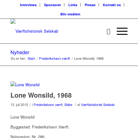
Interviews
Sponsorer
Links
Presse
Kontakt os
Bliv medlem
Nyheder
Du er her:
Start
/
Frederikshavn værft
/
Lone Wonsild, 1968
Lone Wonsild, 1968
/
/
13. juli 2015
i
Frederikshavn værft
,
Skibe
af
Værftshistorisk Selskab
Lone Wonsild
Byggested: Frederikshavn Værft.
Nybygning: Nr. 286.