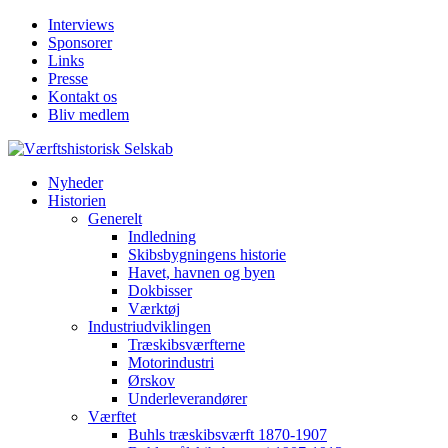
Interviews
Sponsorer
Links
Presse
Kontakt os
Bliv medlem
Nyheder
Historien
Generelt
Indledning
Skibsbygningens historie
Havet, havnen og byen
Dokbisser
Værktøj
Industriudviklingen
Træskibsværfterne
Motorindustri
Ørskov
Underleverandører
Værftet
Buhls træskibsværft 1870-1907