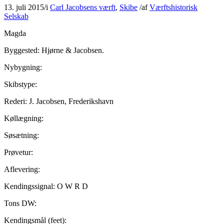
13. juli 2015
/
i
Carl Jacobsens værft
,
Skibe
/
af
Værftshistorisk
Selskab
Magda
Byggested: Hjørne & Jacobsen.
Nybygning:
Skibstype:
Rederi: J. Jacobsen, Frederikshavn
Køllægning:
Søsætning:
Prøvetur:
Aflevering:
Kendingssignal: O W R D
Tons DW:
Kendingsmål (feet):