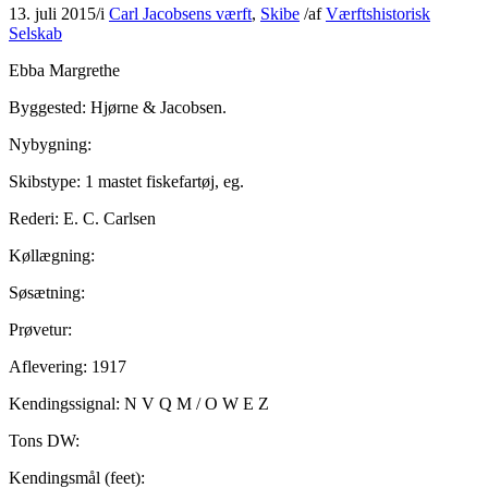
13. juli 2015
/
i
Carl Jacobsens værft
,
Skibe
/
af
Værftshistorisk
Selskab
Ebba Margrethe
Byggested: Hjørne & Jacobsen.
Nybygning:
Skibstype: 1 mastet fiskefartøj, eg.
Rederi: E. C. Carlsen
Køllægning:
Søsætning:
Prøvetur:
Aflevering: 1917
Kendingssignal: N V Q M / O W E Z
Tons DW:
Kendingsmål (feet):