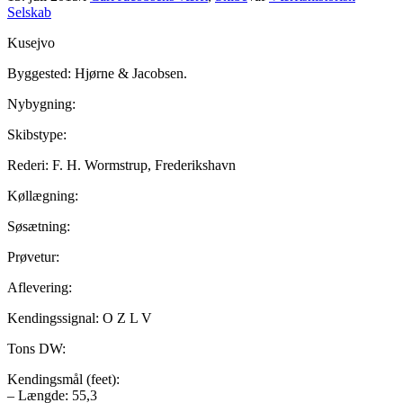
Selskab
Kusejvo
Byggested: Hjørne & Jacobsen.
Nybygning:
Skibstype:
Rederi: F. H. Wormstrup, Frederikshavn
Køllægning:
Søsætning:
Prøvetur:
Aflevering:
Kendingssignal: O Z L V
Tons DW:
Kendingsmål (feet):
– Længde: 55,3