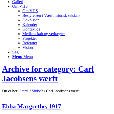
Galleri
Om VHS
Om VHS
Bestyrelsen i Værfthistorisk selskab
Dokbisser
Kalender
Kontakt os
Medlemskab og vedtægter
Projekter
Referater
Vision
Søg
Menu
Menu
Archive for category: Carl
Jacobsens værft
Du er her:
Start
1
/
Skibe
2
/
Carl Jacobsens værft
Ebba Margrethe, 1917