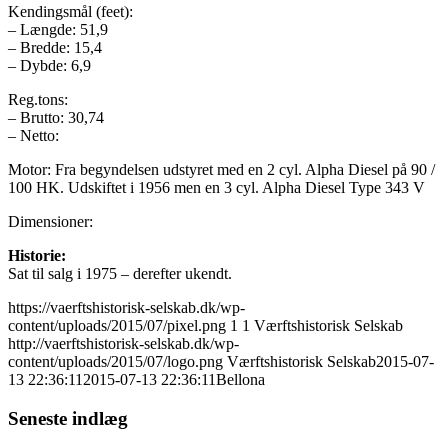
Kendingsmål (feet):
– Længde: 51,9
– Bredde: 15,4
– Dybde: 6,9
Reg.tons:
– Brutto: 30,74
– Netto:
Motor: Fra begyndelsen udstyret med en 2 cyl. Alpha Diesel på 90 /
100 HK. Udskiftet i 1956 men en 3 cyl. Alpha Diesel Type 343 V
Dimensioner:
Historie:
Sat til salg i 1975 – derefter ukendt.
https://vaerftshistorisk-selskab.dk/wp-
content/uploads/2015/07/pixel.png
1
1
Værftshistorisk Selskab
http://vaerftshistorisk-selskab.dk/wp-
content/uploads/2015/07/logo.png
Værftshistorisk Selskab
2015-07-
13 22:36:11
2015-07-13 22:36:11
Bellona
Seneste indlæg