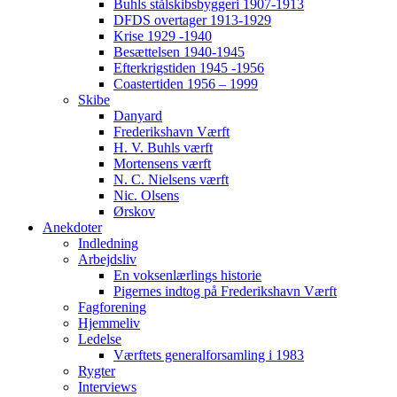
Buhls stålskibsbyggeri 1907-1913
DFDS overtager 1913-1929
Krise 1929 -1940
Besættelsen 1940-1945
Efterkrigstiden 1945 -1956
Coastertiden 1956 – 1999
Skibe
Danyard
Frederikshavn Værft
H. V. Buhls værft
Mortensens værft
N. C. Nielsens værft
Nic. Olsens
Ørskov
Anekdoter
Indledning
Arbejdsliv
En voksenlærlings historie
Pigernes indtog på Frederikshavn Værft
Fagforening
Hjemmeliv
Ledelse
Værftets generalforsamling i 1983
Rygter
Interviews