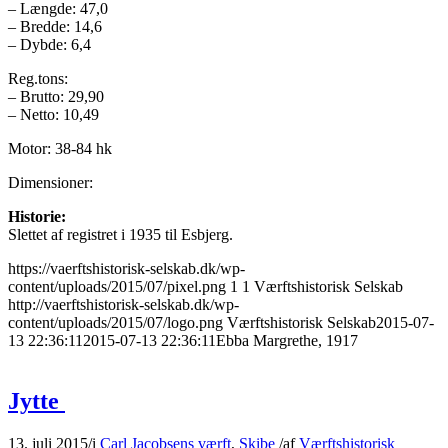
– Længde: 47,0
– Bredde: 14,6
– Dybde: 6,4
Reg.tons:
– Brutto: 29,90
– Netto: 10,49
Motor: 38-84 hk
Dimensioner:
Historie:
Slettet af registret i 1935 til Esbjerg.
https://vaerftshistorisk-selskab.dk/wp-
content/uploads/2015/07/pixel.png
1
1
Værftshistorisk Selskab
http://vaerftshistorisk-selskab.dk/wp-
content/uploads/2015/07/logo.png
Værftshistorisk Selskab
2015-07-
13 22:36:11
2015-07-13 22:36:11
Ebba Margrethe, 1917
Jytte
13. juli 2015
/
i
Carl Jacobsens værft
,
Skibe
/
af
Værftshistorisk