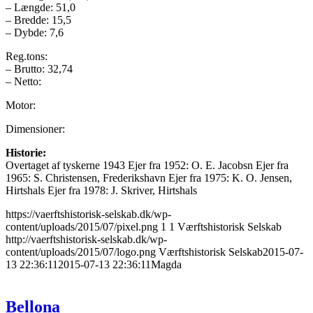
– Længde: 51,0
– Bredde: 15,5
– Dybde: 7,6
Reg.tons:
– Brutto: 32,74
– Netto:
Motor:
Dimensioner:
Historie:
Overtaget af tyskerne 1943 Ejer fra 1952: O. E. Jacobsn Ejer fra
1965: S. Christensen, Frederikshavn Ejer fra 1975: K. O. Jensen,
Hirtshals Ejer fra 1978: J. Skriver, Hirtshals
https://vaerftshistorisk-selskab.dk/wp-
content/uploads/2015/07/pixel.png
1
1
Værftshistorisk Selskab
http://vaerftshistorisk-selskab.dk/wp-
content/uploads/2015/07/logo.png
Værftshistorisk Selskab
2015-07-
13 22:36:11
2015-07-13 22:36:11
Magda
Bellona