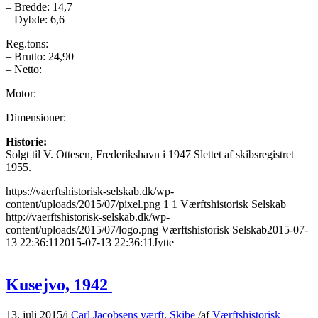
– Bredde: 14,7
– Dybde: 6,6
Reg.tons:
– Brutto: 24,90
– Netto:
Motor:
Dimensioner:
Historie:
Solgt til V. Ottesen, Frederikshavn i 1947 Slettet af skibsregistret
1955.
https://vaerftshistorisk-selskab.dk/wp-
content/uploads/2015/07/pixel.png
1
1
Værftshistorisk Selskab
http://vaerftshistorisk-selskab.dk/wp-
content/uploads/2015/07/logo.png
Værftshistorisk Selskab
2015-07-
13 22:36:11
2015-07-13 22:36:11
Jytte
Kusejvo, 1942
13. juli 2015
/
i
Carl Jacobsens værft
,
Skibe
/
af
Værftshistorisk