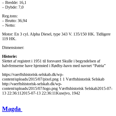
– Bredde: 16,1
– Dybde: 7,0
Reg.tons:
– Brutto: 36,94
– Netto:
Motor: En 3 cyl. Alpha Diesel, type 343 V. 135/150 HK. Tidligere
119 HK.
Dimensioner:
Historie:
Slettet af registret i 1951 til forsvaret Skulle i begyndelsen af
halvfemserne have hjemsted i Rødby-havn med navnet “Patria”
https://vaerftshistorisk-selskab.dk/wp-
content/uploads/2015/07/pixel.png
1
1
Værftshistorisk Selskab
http://vaerftshistorisk-selskab.dk/wp-
content/uploads/2015/07/logo.png
Værftshistorisk Selskab
2015-07-
13 22:36:11
2015-07-13 22:36:11
Kusejvo, 1942
Magda