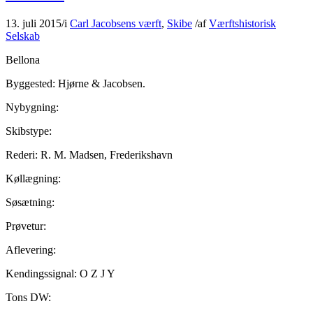
13. juli 2015
/
i
Carl Jacobsens værft
,
Skibe
/
af
Værftshistorisk
Selskab
Bellona
Byggested: Hjørne & Jacobsen.
Nybygning:
Skibstype:
Rederi: R. M. Madsen, Frederikshavn
Køllægning:
Søsætning:
Prøvetur:
Aflevering:
Kendingssignal: O Z J Y
Tons DW: