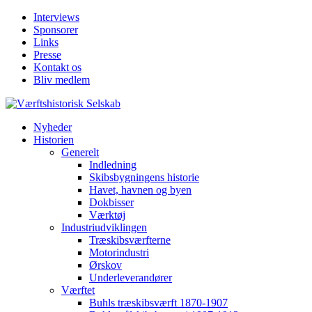
Interviews
Sponsorer
Links
Presse
Kontakt os
Bliv medlem
Nyheder
Historien
Generelt
Indledning
Skibsbygningens historie
Havet, havnen og byen
Dokbisser
Værktøj
Industriudviklingen
Træskibsværfterne
Motorindustri
Ørskov
Underleverandører
Værftet
Buhls træskibsværft 1870-1907