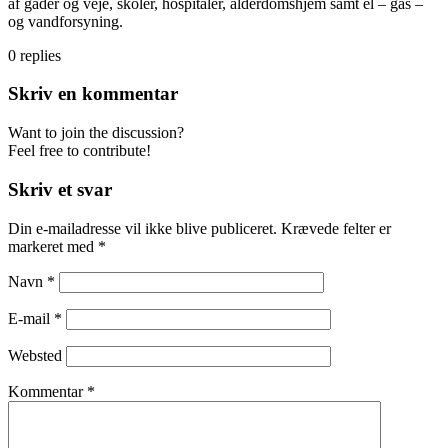
af gader og veje, skoler, hospitaler, alderdomshjem samt el – gas –
og vandforsyning.
0
replies
Skriv en kommentar
Want to join the discussion?
Feel free to contribute!
Skriv et svar
Din e-mailadresse vil ikke blive publiceret.
Krævede felter er
markeret med
*
Navn
*
E-mail
*
Websted
Kommentar
*