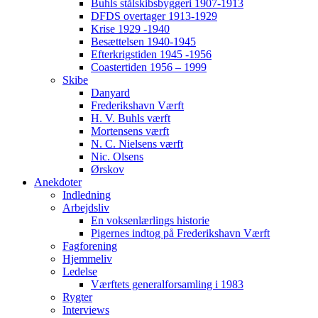
Buhls stålskibsbyggeri 1907-1913
DFDS overtager 1913-1929
Krise 1929 -1940
Besættelsen 1940-1945
Efterkrigstiden 1945 -1956
Coastertiden 1956 – 1999
Skibe
Danyard
Frederikshavn Værft
H. V. Buhls værft
Mortensens værft
N. C. Nielsens værft
Nic. Olsens
Ørskov
Anekdoter
Indledning
Arbejdsliv
En voksenlærlings historie
Pigernes indtog på Frederikshavn Værft
Fagforening
Hjemmeliv
Ledelse
Værftets generalforsamling i 1983
Rygter
Interviews