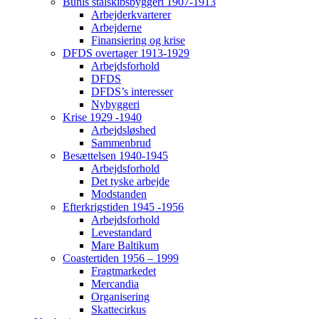
Buhls stålskibsbyggeri 1907-1913
Arbejderkvarterer
Arbejderne
Finansiering og krise
DFDS overtager 1913-1929
Arbejdsforhold
DFDS
DFDS’s interesser
Nybyggeri
Krise 1929 -1940
Arbejdsløshed
Sammenbrud
Besættelsen 1940-1945
Arbejdsforhold
Det tyske arbejde
Modstanden
Efterkrigstiden 1945 -1956
Arbejdsforhold
Levestandard
Mare Baltikum
Coastertiden 1956 – 1999
Fragtmarkedet
Mercandia
Organisering
Skattecirkus