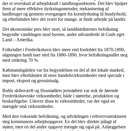
der et overskud af arbejdskraft i landbrugssektoren. Det blev hjulpet
frem af mere effektive dyrkningsmetoder, mekanisering af
landbruget og gennem overgangen fra korndyrkning til husdyrhold,
og efterhånden blev det svært for mange, at finde arbejde på landet.
Det økonomiske pres blev stort, så landdistrikternes befolkning
begyndte vandringen mod byerne, andre udvandrede til Guds eget
Land – Amerika.
Folketallet i Frederikshavn blev mere end fordoblet fra 1870-1890,
stigningen fandt især sted fra 1880-1890, hvor befolkningstallet steg
med omkring 70 %.
Købmandsgården var fra begyndelsen en del af det lokale marked,
men blev efterhånden til store handelsvirksomheder med speciale i
import, eksport og grossistsalg.
Buhls skibsværft og Houmøllers jernstøberi var nok de førende
Frederikshavnske virksomheder, både i størrelse, produktion og
beskæftigelse. Udover disse to virksomheder, var der også en
mængde små virksomheder.
Med den voksende befolkning, og udviklingen i erhvervsstrukturen
steg kommunens arbejdsopgaver. En del blev direkte pålagt af
staten, men en del andre opgaver trængte sig også på. Anlæggelsen