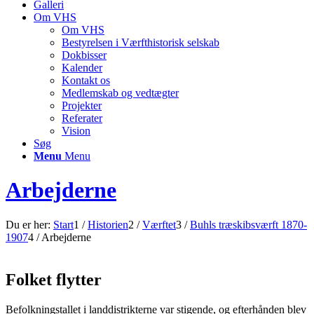
Galleri
Om VHS
Om VHS
Bestyrelsen i Værfthistorisk selskab
Dokbisser
Kalender
Kontakt os
Medlemskab og vedtægter
Projekter
Referater
Vision
Søg
Menu
Menu
Arbejderne
Du er her:
Start
1
/
Historien
2
/
Værftet
3
/
Buhls træskibsværft 1870-
1907
4
/
Arbejderne
Folket flytter
Befolkningstallet i landdistrikterne var stigende, og efterhånden blev