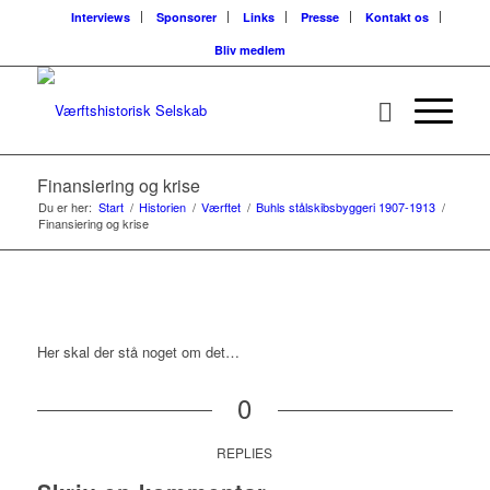
Interviews
Sponsorer
Links
Presse
Kontakt os
Bliv medlem
Finansiering og krise
Du er her:
Start
/
Historien
/
Værftet
/
Buhls stålskibsbyggeri 1907-1913
/
Finansiering og krise
Her skal der stå noget om det…
0
REPLIES