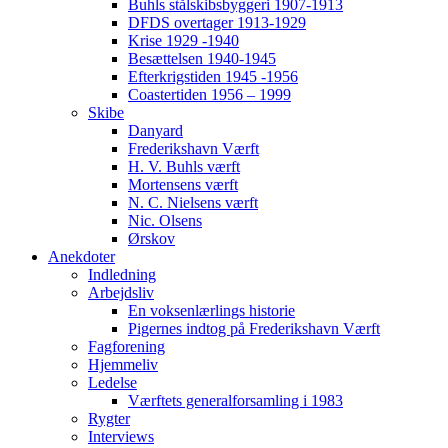
Buhls stålskibsbyggeri 1907-1913
DFDS overtager 1913-1929
Krise 1929 -1940
Besættelsen 1940-1945
Efterkrigstiden 1945 -1956
Coastertiden 1956 – 1999
Skibe
Danyard
Frederikshavn Værft
H. V. Buhls værft
Mortensens værft
N. C. Nielsens værft
Nic. Olsens
Ørskov
Anekdoter
Indledning
Arbejdsliv
En voksenlærlings historie
Pigernes indtog på Frederikshavn Værft
Fagforening
Hjemmeliv
Ledelse
Værftets generalforsamling i 1983
Rygter
Interviews