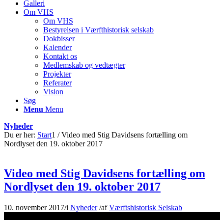
Galleri
Om VHS
Om VHS
Bestyrelsen i Værfthistorisk selskab
Dokbisser
Kalender
Kontakt os
Medlemskab og vedtægter
Projekter
Referater
Vision
Søg
Menu
Menu
Nyheder
Du er her:
Start
1
/
Video med Stig Davidsens fortælling om
Nordlyset den 19. oktober 2017
Video med Stig Davidsens fortælling om
Nordlyset den 19. oktober 2017
10. november 2017
/
i
Nyheder
/
af
Værftshistorisk Selskab