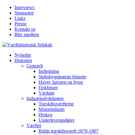
Interviews
Sponsorer
Links
Presse
Kontakt os
Bliv medlem
Nyheder
Historien
Generelt
Indledning
Skibsbygningens historie
Havet, havnen og byen
Dokbisser
Værktøj
Industriudviklingen
Træskibsværfterne
Motorindustri
Ørskov
Underleverandører
Værftet
Buhls træskibsværft 1870-1907