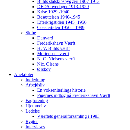
Buhls stålskibsbyggeri 1907-1913
DFDS overtager 1913-1929
Krise 1929 -1940
Besættelsen 1940-1945
Efterkrigstiden 1945 -1956
Coastertiden 1956 – 1999
Skibe
Danyard
Frederikshavn Værft
H. V. Buhls værft
Mortensens værft
N. C. Nielsens værft
Nic. Olsens
Ørskov
Anekdoter
Indledning
Arbejdsliv
En voksenlærlings historie
Pigernes indtog på Frederikshavn Værft
Fagforening
Hjemmeliv
Ledelse
Værftets generalforsamling i 1983
Rygter
Interviews