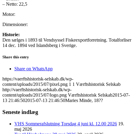
– Netto: 22,5
Motor:
Dimensioner:
Historie:
Den sælges i 1893 til Vendsyssel Fiskeexportforretning. Totalforliser
14 dec. 1894 ved Islandsberg i Sverige.
Share this entry
Share on WhatsApp
https://vaerftshistorisk-selskab.dk/wp-
content/uploads/2015/07/pixel.png
1
1
Værftshistorisk Selskab
http://vaerftshistorisk-selskab.dk/wp-
content/uploads/2015/07/logo.png
Værftshistorisk Selskab
2015-07-
13 21:46:50
2015-07-13 21:46:50
Maries Minde, 18??
Seneste indlæg
VHS Sommerafslutning Torsdag 4 juni kl. 12.00 2026
19.
maj 2026