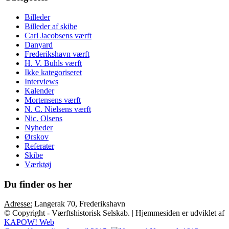
Billeder
Billeder af skibe
Carl Jacobsens værft
Danyard
Frederikshavn værft
H. V. Buhls værft
Ikke kategoriseret
Interviews
Kalender
Mortensens værft
N. C. Nielsens værft
Nic. Olsens
Nyheder
Ørskov
Referater
Skibe
Værktøj
Du finder os her
Adresse:
Langerak 70, Frederikshavn
© Copyright - Værftshistorisk Selskab. | Hjemmesiden er udviklet af
KAPOW! Web