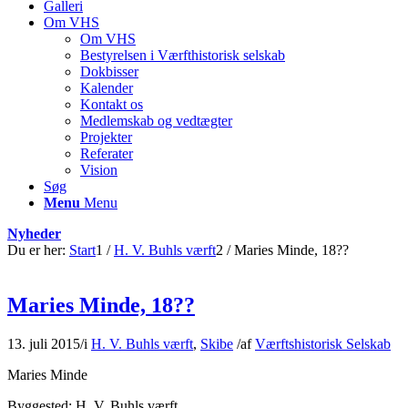
Galleri
Om VHS
Om VHS
Bestyrelsen i Værfthistorisk selskab
Dokbisser
Kalender
Kontakt os
Medlemskab og vedtægter
Projekter
Referater
Vision
Søg
Menu
Menu
Nyheder
Du er her:
Start
1
/
H. V. Buhls værft
2
/
Maries Minde, 18??
Maries Minde, 18??
13. juli 2015
/
i
H. V. Buhls værft
,
Skibe
/
af
Værftshistorisk Selskab
Maries Minde
Byggested: H. V. Buhls værft.