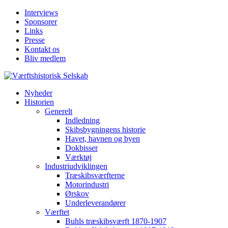
Interviews
Sponsorer
Links
Presse
Kontakt os
Bliv medlem
Nyheder
Historien
Generelt
Indledning
Skibsbygningens historie
Havet, havnen og byen
Dokbisser
Værktøj
Industriudviklingen
Træskibsværfterne
Motorindustri
Ørskov
Underleverandører
Værftet
Buhls træskibsværft 1870-1907