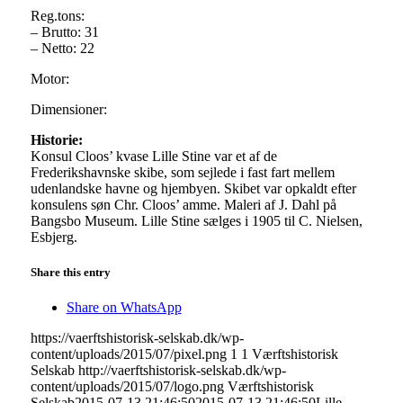
Reg.tons:
– Brutto: 31
– Netto: 22
Motor:
Dimensioner:
Historie:
Konsul Cloos’ kvase Lille Stine var et af de
Frederikshavnske skibe, som sejlede i fast fart mellem
udenlandske havne og hjembyen. Skibet var opkaldt efter
konsulens søn Chr. Cloos’ amme. Maleri af J. Dahl på
Bangsbo Museum. Lille Stine sælges i 1905 til C. Nielsen,
Esbjerg.
Share this entry
Share on WhatsApp
https://vaerftshistorisk-selskab.dk/wp-
content/uploads/2015/07/pixel.png
1
1
Værftshistorisk
Selskab
http://vaerftshistorisk-selskab.dk/wp-
content/uploads/2015/07/logo.png
Værftshistorisk
Selskab
2015-07-13 21:46:50
2015-07-13 21:46:50
Lille