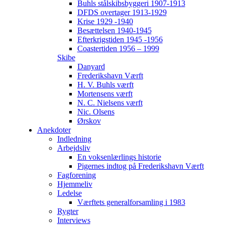
Buhls stålskibsbyggeri 1907-1913
DFDS overtager 1913-1929
Krise 1929 -1940
Besættelsen 1940-1945
Efterkrigstiden 1945 -1956
Coastertiden 1956 – 1999
Skibe
Danyard
Frederikshavn Værft
H. V. Buhls værft
Mortensens værft
N. C. Nielsens værft
Nic. Olsens
Ørskov
Anekdoter
Indledning
Arbejdsliv
En voksenlærlings historie
Pigernes indtog på Frederikshavn Værft
Fagforening
Hjemmeliv
Ledelse
Værftets generalforsamling i 1983
Rygter
Interviews