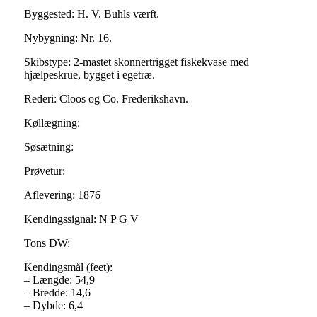
Byggested: H. V. Buhls værft.
Nybygning: Nr. 16.
Skibstype: 2-mastet skonnertrigget fiskekvase med
hjælpeskrue, bygget i egetræ.
Rederi: Cloos og Co. Frederikshavn.
Køllægning:
Søsætning:
Prøvetur:
Aflevering: 1876
Kendingssignal: N P G V
Tons DW:
Kendingsmål (feet):
– Længde: 54,9
– Bredde: 14,6
– Dybde: 6,4