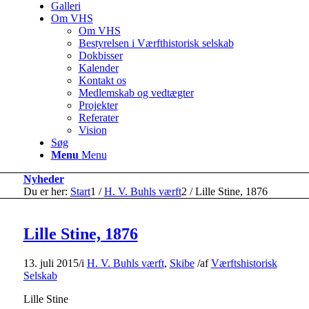
Galleri
Om VHS
Om VHS
Bestyrelsen i Værfthistorisk selskab
Dokbisser
Kalender
Kontakt os
Medlemskab og vedtægter
Projekter
Referater
Vision
Søg
Menu
Menu
Nyheder
Du er her:
Start
1
/
H. V. Buhls værft
2
/
Lille Stine, 1876
Lille Stine, 1876
13. juli 2015
/
i
H. V. Buhls værft
,
Skibe
/
af
Værftshistorisk
Selskab
Lille Stine