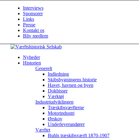
Interviews
Sponsorer
Links
Presse
Kontakt os
Bliv medlem
Nyheder
Historien
Generelt
Indledning
Skibsbygningens historie
Havet, havnen og byen
Dokbisser
Værktøj
Industriudviklingen
Træskibsværfterne
Motorindustri
Ørskov
Underleverandører
Værftet
Buhls træskibsværft 1870-1907