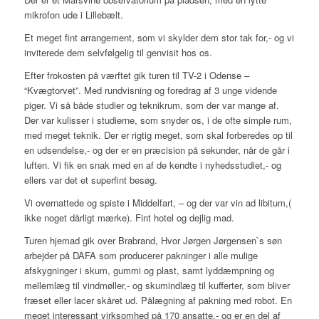
mikrofon ude i Lillebælt.
Et meget fint arrangement, som vi skylder dem stor tak for,- og vi
inviterede dem selvfølgelig til genvisit hos os.
Efter frokosten på værftet gik turen til TV-2 i Odense –
“Kvægtorvet”. Med rundvisning og foredrag af 3 unge vidende
piger. Vi så både studier og teknikrum, som der var mange af.
Der var kulisser i studierne, som snyder os, i de ofte simple rum,
med meget teknik. Der er rigtig meget, som skal forberedes op til
en udsendelse,- og der er en præcision på sekunder, når de går i
luften. Vi fik en snak med en af de kendte i nyhedsstudiet,- og
ellers var det et superfint besøg.
Vi overnattede og spiste i Middelfart, – og der var vin ad libitum,(
ikke noget dårligt mærke). Fint hotel og dejlig mad.
Turen hjemad gik over Brabrand, Hvor Jørgen Jørgensen`s søn
arbejder på DAFA som producerer pakninger i alle mulige
afskygninger i skum, gummi og plast, samt lyddæmpning og
mellemlæg til vindmøller,- og skumindlæg til kufferter, som bliver
fræset eller lacer skåret ud. Pålægning af pakning med robot. En
meget interessant virksomhed på 170 ansatte,- og er en del af