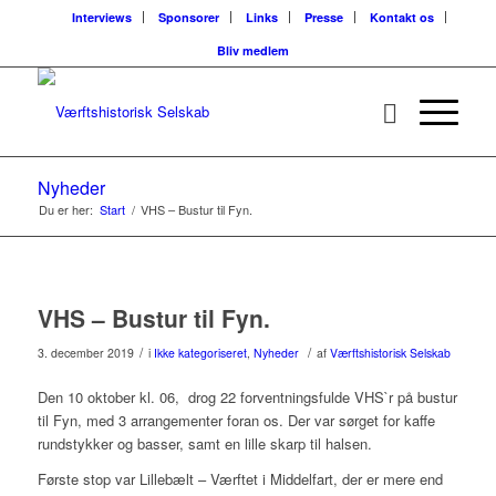
Interviews
Sponsorer
Links
Presse
Kontakt os
Bliv medlem
Nyheder
Du er her:
Start
/
VHS – Bustur til Fyn.
VHS – Bustur til Fyn.
/
/
3. december 2019
i
Ikke kategoriseret
,
Nyheder
af
Værftshistorisk Selskab
Den 10 oktober kl. 06, drog 22 forventningsfulde VHS`r på bustur
til Fyn, med 3 arrangementer foran os. Der var sørget for kaffe
rundstykker og basser, samt en lille skarp til halsen.
Første stop var Lillebælt – Værftet i Middelfart, der er mere end