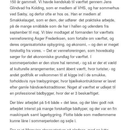
150 år gammelt. Vi havde kendskab til værftet gennem Jens
Glindvad fra Kolding, som er medlem af VHS, og har sommerhus
ved Sæby, og derfor ofte er hos os. Han er medlem af
Smakkelauget, som er dem, der udfører det praktiske arbejde,
på de mange småbåde som de har i hallen og udendørs fra
september til maj. Vi blev modtaget af formanden for værftets
venneforening Asger Frederiksen, som fortalte om værftet, og
deres organisatoriske opbygning, og økonomi, – og den er meget
forskellig fra vores. – Det er venneforeningen, som hovedsalig
sørger for det økonomiske grundlag for værftet. I
sommerperioden er den store hal rømmet,- og så er der et væld
af kulturelle arrangementer, samt åbent værft, hvor turister,- og
andet godtfolk er velkommen til at kigge ind i de smukke,
forholdsvis nye træbygninger, hvor bjælkekontruktioner er lavet
efter gamle håndværkstraditioner. Noget af værftet er udlejet til
en professionel bådbygger, hvor der er 3 beskæftiget.
Der blev arbejdet på 5-6 både + det løse, og der blev godt nok
arbejdet intenst på mange forskellige bådtyper, og der var en fin
maskinpark samt lagerbygning. Flotte både som medlemmerne
kunne låne i sommerperioden og sejle i.
Der er et Marsvine observatorium på pladsen, med en lytte