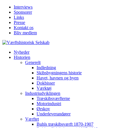
Interviews
Sponsorer
Links
Presse
Kontakt os
Bliv medlem
Nyheder
Historien
Generelt
Indledning
Skibsbygningens historie
Havet, havnen og byen
Dokbisser
Værktøj
Industriudviklingen
Træskibsværfterne
Motorindustri
Ørskov
Underleverandører
Værftet
Buhls træskibsværft 1870-1907