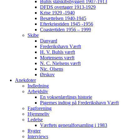
Buhls stålskibsbyggeri 1907-1913
DFDS overtager 1913-1929
Krise 1929 -1940
Besættelsen 1940-1945
Efterkrigstiden 1945 -1956
Coastertiden 1956 – 1999
Skibe
Danyard
Frederikshavn Værft
H. V. Buhls værft
Mortensens værft
N. C. Nielsens værft
Nic. Olsens
Ørskov
Anekdoter
Indledning
Arbejdsliv
En voksenlærlings historie
Pigernes indtog på Frederikshavn Værft
Fagforening
Hjemmeliv
Ledelse
Værftets generalforsamling i 1983
Rygter
Interviews