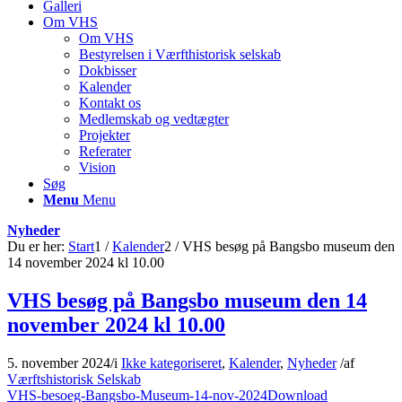
Galleri
Om VHS
Om VHS
Bestyrelsen i Værfthistorisk selskab
Dokbisser
Kalender
Kontakt os
Medlemskab og vedtægter
Projekter
Referater
Vision
Søg
Menu
Menu
Nyheder
Du er her:
Start
1
/
Kalender
2
/
VHS besøg på Bangsbo museum den
14 november 2024 kl 10.00
VHS besøg på Bangsbo museum den 14
november 2024 kl 10.00
5. november 2024
/
i
Ikke kategoriseret
,
Kalender
,
Nyheder
/
af
Værftshistorisk Selskab
VHS-besoeg-Bangsbo-Museum-14-nov-2024
Download