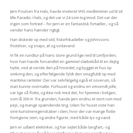
Jørn Poulsen fra Hals, havde inviteret VHS medlemmer ud til sit
lille Paradis i Hals, og det var vi 24 som tog imod. Det var der
ingen som fortrød – for Jørn er en fantastisk fortæller,- og så
vender hans hænder rigtigt.
Han diskede op med sild, fiskefrikadeller og Johnssons
fristelser, og snaps, øl og sodavand.
Vi fik en rundtur på hans store grund lige ned til Limfjorden,
hvor han havde forvandlet en gammel slæbebåd til en dejlig
hytte, ved at vende den på hovedet, og bygget et hus op
omkring den, og efterfølgende fyldt den smagfuldt op med
maritime rariteter. Der var selvfølgelig også et soverum, så
man kunne overnatte. Forhuset og endnu en omvendt jolle,
var lige så flotte, og ikke nok med det, for hjemme i boligen,
som lå 300 m fra grunden, havde Jørn endnu et stort rum med
pejs, og mange spændende ting. Uden for huset viste han
sine kunstneregenskaber i sten, hvor der var mange flotte
formgivne sten, og andre figurer, med både lys og vand.
Jørn er udlært elektriker, og har sejlet både langfart,- og