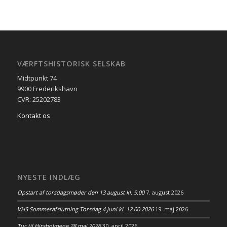
VÆRFTSHISTORISK SELSKAB
Midtpunkt 74
9900 Frederikshavn
CVR: 25202783
Kontakt os
NYESTE INDLÆG
Opstart af torsdagsmøder den 13 august kl. 9.00
7. august 2026
VHS Sommerafslutning Torsdag 4 juni kl. 12.00 2026
19. maj 2026
Tur til Hirsholmene 28 maj 2026
30. april 2026