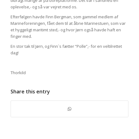
tilbragt mange år på boreplatforme. Det var i sandhed en
oplevelse,- og så var vejret med os.
Efterfølgen havde Finn Bergman, som gammel medlem af
Marineforeningen, fået dem til at åbne Marinestuen, som var
et hyggeligt maritimt sted,- og hvor Jørn også havde haft en
finger med.
En stor tak til Jørn, og Finn`s fætter “Polle”,- for en veltilrettet
dag!
Thorkild
Share this entry