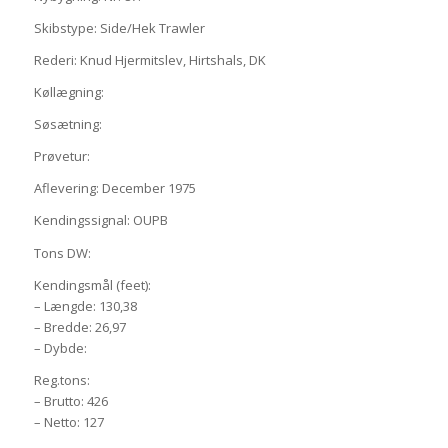
Skibstype: Side/Hek Trawler
Rederi: Knud Hjermitslev, Hirtshals, DK
Køllægning:
Søsætning:
Prøvetur:
Aflevering: December 1975
Kendingssignal: OUPB
Tons DW:
Kendingsmål (feet):
– Længde: 130,38
– Bredde: 26,97
– Dybde:
Reg.tons:
– Brutto: 426
– Netto: 127