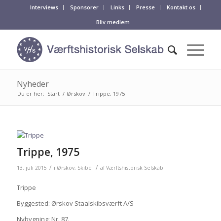
Interviews
Sponsorer
Links
Presse
Kontakt os
Bliv medlem
Nyheder
Du er her:
Start
/
Ørskov
/
Trippe, 1975
Trippe, 1975
/
/
13. juli 2015
i
Ørskov
,
Skibe
af
Værftshistorisk Selskab
Trippe
Byggested: Ørskov Staalskibsværft A/S
Nybygning: Nr. 87.