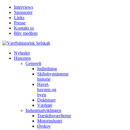
Interviews
Sponsorer
Links
Presse
Kontakt os
Bliv medlem
Nyheder
Historien
Generelt
Indledning
Skibsbygningens
historie
Havet,
havnen og
byen
Dokbisser
Værktøj
Industriudviklingen
Træskibsværfterne
Motorindustri
Ørskov