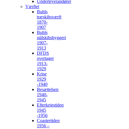
Underleverandører
Værftet
Buhls
træskibsværft
1870-
1907
Buhls
stålskibsbyggeri
1907-
1913
DFDS
overtager
1913-
1929
Krise
1929
-1940
Besættelsen
1940-
1945
Efterkrigstiden
1945
-1956
Coastertiden
1956 –