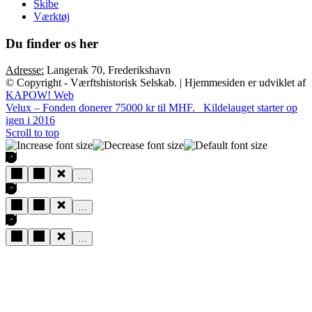
Skibe
Værktøj
Du finder os her
Adresse:
Langerak 70, Frederikshavn
© Copyright - Værftshistorisk Selskab. | Hjemmesiden er udviklet af
KAPOW! Web
Velux – Fonden donerer 75000 kr til MHF.
Kildelauget starter op
igen i 2016
Scroll to top
…
…
…