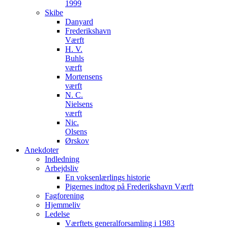
1999
Skibe
Danyard
Frederikshavn
Værft
H. V.
Buhls
værft
Mortensens
værft
N. C.
Nielsens
værft
Nic.
Olsens
Ørskov
Anekdoter
Indledning
Arbejdsliv
En voksenlærlings historie
Pigernes indtog på Frederikshavn Værft
Fagforening
Hjemmeliv
Ledelse
Værftets generalforsamling i 1983