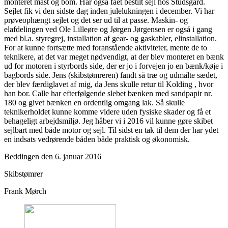
monteret mast og bom. Har også fået bestilt sejl hos Studsgård.
Sejlet fik vi den sidste dag inden julelukningen i december. Vi har
prøveophængt sejlet og det ser ud til at passe. Maskin- og
elafdelingen ved Ole Lilleøre og Jørgen Jørgensen er også i gang
med bl.a. styregrej, installation af gear- og gaskabler, elinstallation.
For at kunne fortsætte med foranstående aktiviteter, mente de to
teknikere, at det var meget nødvendigt, at der blev monteret en bænk
ud for motoren i styrbords side, der er jo i forvejen jo en bænk/køje i
bagbords side. Jens (skibstømreren) fandt så træ og udmålte sædet,
der blev færdiglavet af mig, da Jens skulle retur til Kolding , hvor
han bor. Calle har efterfølgende slebet bænken med sandpapir nr.
180 og givet bænken en ordentlig omgang lak. Så skulle
teknikerholdet kunne komme videre uden fysiske skader og få et
behageligt arbejdsmiljø. Jeg håber vi i 2016 vil kunne gøre skibet
sejlbart med både motor og sejl. Til sidst en tak til dem der har ydet
en indsats vedrørende båden både praktisk og økonomisk.
Beddingen den 6. januar 2016
Skibstømrer
Frank Mørch