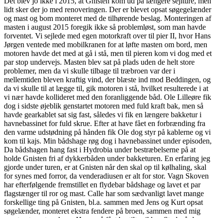
Det blev jo ikke i 2015, at Gnisten kom ud på længere sejlture, men
lidt sker der jo med renoveringen. Der er blevet opsat søgegelænder
og mast og bom monteret med de tilhørende beslag. Monteringen af
masten i august 2015 foregik ikke så problemløst, som man havde
forventet. Vi sejlede med egen motorkraft over til pier II, hvor Hans
Jørgen ventede med mobilkranen for at løfte masten om bord, men
motoren havde det med at gå i stå, men til pieren kom vi dog med et
par stop undervejs. Masten blev sat på plads uden de helt store
problemer, men da vi skulle tilbage til træbroen var der i
mellemtiden bleven kraftig vind, der blæste ind mod Beddingen, og
da vi skulle til at lægge til, gik motoren i stå, hvilket resulterede i at
vi nær havde kollideret med den foranliggende båd. Ole Lilleøre fik
dog i sidste øjeblik genstartet motoren med fuld kraft bak, men så
havde gearkablet sat sig fast, således vi fik en længere bakketur i
havnebassinet for fuld skrue. Efter at have fået en forbrænding fra
den varme udstødning på hånden fik Ole dog styr på kablerne og vi
kom til kajs. Min bådshage røg dog i havnebassinet under episoden,
Da bådshagen hang fast i Hydrobia under bestræbelserne på at
holde Gnisten fri af dykkerbåden under bakketuren. En erfaring jeg
gjorde under turen, er at Gnisten når den skal op til kølhaling, skal
for synes med forror, da venderadiusen er alt for stor. Vagn Skoven
har efterfølgende fremstillet en flydebar bådshage og lavet et par
flagstænger til ror og mast. Calle har som sædvanligt lavet mange
forskellige ting på Gnisten, bl.a. sammen med Jens og Kurt opsat
søgelænder, monteret ekstra fendere på broen, sammen med mig