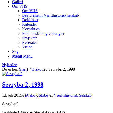
Galleri
Om VHS
Om VHS
Bestyrelsen i Værfthistorisk selskab
Dokbisser
Kalender
Kontakt os
Medlemskab og vedtægter
Projekter
Referater
Vision
Søg
Menu
Menu
Nyheder
Du er her:
Start
1
/
Ørskov
2
/
Sevryba-2, 1998
Sevryba-2, 1998
13. juli 2015
/
i
Ørskov
,
Skibe
/
af
Værftshistorisk Selskab
Sevryba-2
Byggested: Ørskov Staalskibsværft A/S