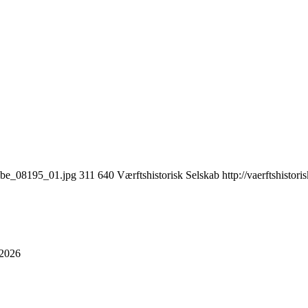
skibe_08195_01.jpg
311
640
Værftshistorisk Selskab
http://vaerftshisto
 2026