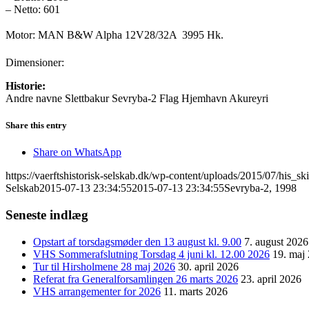
– Netto: 601
Motor: MAN B&W Alpha 12V28/32A  3995 Hk.
Dimensioner:
Historie:
Andre navne Slettbakur Sevryba-2 Flag Hjemhavn Akureyri
Share this entry
Share on WhatsApp
https://vaerftshistorisk-selskab.dk/wp-content/uploads/2015/07/his_
Selskab
2015-07-13 23:34:55
2015-07-13 23:34:55
Sevryba-2, 1998
Seneste indlæg
Opstart af torsdagsmøder den 13 august kl. 9.00
7. august 2026
VHS Sommerafslutning Torsdag 4 juni kl. 12.00 2026
19. maj
Tur til Hirsholmene 28 maj 2026
30. april 2026
Referat fra Generalforsamlingen 26 marts 2026
23. april 2026
VHS arrangementer for 2026
11. marts 2026