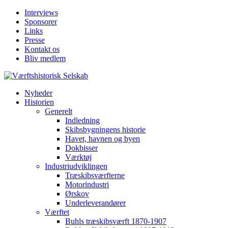
Interviews
Sponsorer
Links
Presse
Kontakt os
Bliv medlem
Nyheder
Historien
Generelt
Indledning
Skibsbygningens historie
Havet, havnen og byen
Dokbisser
Værktøj
Industriudviklingen
Træskibsværfterne
Motorindustri
Ørskov
Underleverandører
Værftet
Buhls træskibsværft 1870-1907