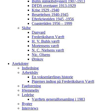
Buhls stålskibsbyggeri 1907-1913
DFDS overtager 1913-1929
Krise 1929 -1940
Besættelsen 1940-1945
Efterkrigstiden 1945 -1956
Coastertiden 1956 – 1999
Skibe
Danyard
Frederikshavn Værft
H. V. Buhls værft
Mortensens værft
N. C. Nielsens værft
Nic. Olsens
Ørskov
Anekdoter
Indledning
Arbejdsliv
En voksenlærlings historie
Pigernes indtog på Frederikshavn Værft
Fagforening
Hjemmeliv
Ledelse
Værftets generalforsamling i 1983
Rygter
Interviews