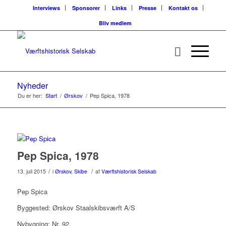
Interviews
Sponsorer
Links
Presse
Kontakt os
Bliv medlem
Nyheder
Du er her:
Start
/
Ørskov
/
Pep Spica, 1978
Pep Spica, 1978
/
/
13. juli 2015
i
Ørskov
,
Skibe
af
Værftshistorisk Selskab
Pep Spica
Byggested: Ørskov Staalskibsværft A/S
Nybygning: Nr. 92.