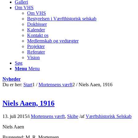
Galleri
Om VHS
Om VHS
Bestyrelsen i Værfthistorisk selskab
Dokbisser
Kalender
Kontakt os
Medlemskab og vedtægter
Projekter
Referater
Vision
Søg
Menu
Menu
Nyheder
Du er her:
Start
1
/
Mortensens værft
2
/
Niels Aaen, 1916
Niels Aaen, 1916
13. juli 2015
/
i
Mortensens værft
,
Skibe
/
af
Værftshistorisk Selskab
Niels Aaen
Byggested: M. R. Mortensen.