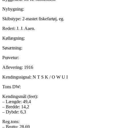
Nybygning:
Skibstype: 2-mastet fiskefartøj, eg.
Rederi: J. J. Aaen.
Køllægning:
Søsætning:
Prøvetur:
Aflevering: 1916
Kendingssignal: N T S K / O W U I
Tons DW:
Kendingsmål (feet):
– Længde: 49,4
– Bredde: 14,2
– Dybde: 6,3
Reg.tons:
– Brutto: 28,69