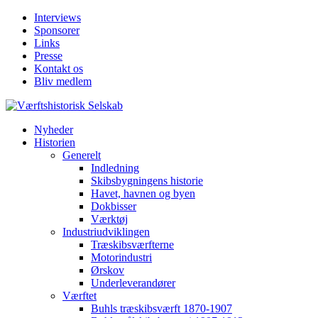
Interviews
Sponsorer
Links
Presse
Kontakt os
Bliv medlem
Nyheder
Historien
Generelt
Indledning
Skibsbygningens historie
Havet, havnen og byen
Dokbisser
Værktøj
Industriudviklingen
Træskibsværfterne
Motorindustri
Ørskov
Underleverandører
Værftet
Buhls træskibsværft 1870-1907