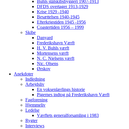
Buhls stålskibsbyggeri 1907-1913
DFDS overtager 1913-1929
Krise 1929 -1940
Besættelsen 1940-1945
Efterkrigstiden 1945 -1956
Coastertiden 1956 – 1999
Skibe
Danyard
Frederikshavn Værft
H. V. Buhls værft
Mortensens værft
N. C. Nielsens værft
Nic. Olsens
Ørskov
Anekdoter
Indledning
Arbejdsliv
En voksenlærlings historie
Pigernes indtog på Frederikshavn Værft
Fagforening
Hjemmeliv
Ledelse
Værftets generalforsamling i 1983
Rygter
Interviews