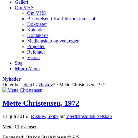
Galleri
Om VHS
Om VHS
Bestyrelsen i Værfthistorisk selskab
Dokbisser
Kalender
Kontakt os
Medlemskab og vedtægter
Projekter
Referater
Vision
Søg
Menu
Menu
Nyheder
Du er her:
Start
1
/
Ørskov
2
/
Mette Christensen, 1972
Mette Christensen, 1972
13. juli 2015
/
i
Ørskov
,
Skibe
/
af
Værftshistorisk Selskab
Mette Christensen
Byggested: Ørskov Staalskibsværft A/S