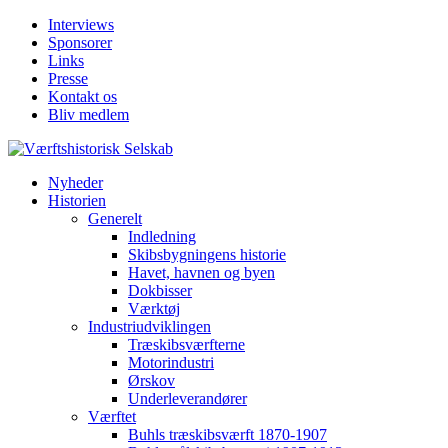
Interviews
Sponsorer
Links
Presse
Kontakt os
Bliv medlem
Nyheder
Historien
Generelt
Indledning
Skibsbygningens historie
Havet, havnen og byen
Dokbisser
Værktøj
Industriudviklingen
Træskibsværfterne
Motorindustri
Ørskov
Underleverandører
Værftet
Buhls træskibsværft 1870-1907