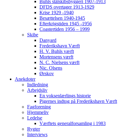
Buhls stålskibsbyggeri 1907-1913
DFDS overtager 1913-1929
Krise 1929 -1940
Besættelsen 1940-1945
Efterkrigstiden 1945 -1956
Coastertiden 1956 – 1999
Skibe
Danyard
Frederikshavn Værft
H. V. Buhls værft
Mortensens værft
N. C. Nielsens værft
Nic. Olsens
Ørskov
Anekdoter
Indledning
Arbejdsliv
En voksenlærlings historie
Pigernes indtog på Frederikshavn Værft
Fagforening
Hjemmeliv
Ledelse
Værftets generalforsamling i 1983
Rygter
Interviews