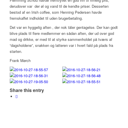
Flemming Schou havde fremtryllet en god vin til rimelig pris,
derudover var der øl og vand til de kendte priser. Desserten
bestod af en Irish coffee, som Henning Pedersen havde
fremskaffet indholdet til uden brugerbetaling.
Det var en hyggelig aften , der nok tåler gentagelse. Der kan godt
blive plads til flere medlemmer en sådan aften, der ud over god
mad og drikke, er med til at styrke sammenholdet på tværs af
“dagsholdene”, snakken og latteren var i hvert fald på plads fra
starten.
Frank Mørch
Share this entry