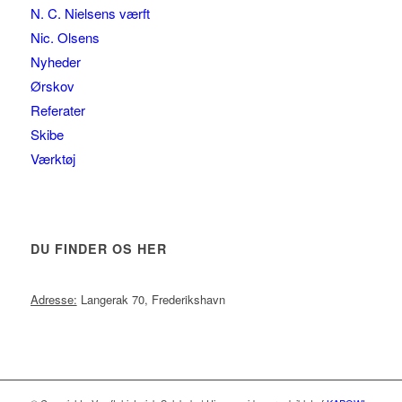
N. C. Nielsens værft
Nic. Olsens
Nyheder
Ørskov
Referater
Skibe
Værktøj
DU FINDER OS HER
Adresse:
Langerak 70, Frederikshavn
This page can't load Google Maps correctly.
OK
Do you own this website?