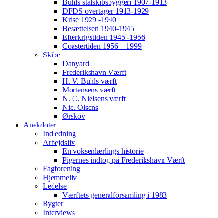
Buhls stålskibsbyggeri 1907-1913
DFDS overtager 1913-1929
Krise 1929 -1940
Besættelsen 1940-1945
Efterkrigstiden 1945 -1956
Coastertiden 1956 – 1999
Skibe
Danyard
Frederikshavn Værft
H. V. Buhls værft
Mortensens værft
N. C. Nielsens værft
Nic. Olsens
Ørskov
Anekdoter
Indledning
Arbejdsliv
En voksenlærlings historie
Pigernes indtog på Frederikshavn Værft
Fagforening
Hjemmeliv
Ledelse
Værftets generalforsamling i 1983
Rygter
Interviews