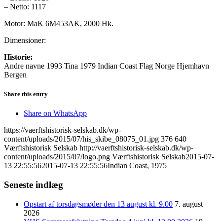
– Netto: 1117
Motor: MaK 6M453AK, 2000 Hk.
Dimensioner:
Historie:
Andre navne 1993 Tina 1979 Indian Coast Flag Norge Hjemhavn
Bergen
Share this entry
Share on WhatsApp
https://vaerftshistorisk-selskab.dk/wp-
content/uploads/2015/07/his_skibe_08075_01.jpg
376
640
Værftshistorisk Selskab
http://vaerftshistorisk-selskab.dk/wp-
content/uploads/2015/07/logo.png
Værftshistorisk Selskab
2015-07-
13 22:55:56
2015-07-13 22:55:56
Indian Coast, 1975
Seneste indlæg
Opstart af torsdagsmøder den 13 august kl. 9.00
7. august
2026