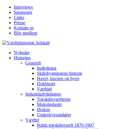
Interviews
Sponsorer
Links
Presse
Kontakt os
Bliv medlem
Nyheder
Historien
Generelt
Indledning
Skibsbygningens historie
Havet, havnen og byen
Dokbisser
Værktøj
Industriudviklingen
Træskibsværfterne
Motorindustri
Ørskov
Underleverandører
Værftet
Buhls træskibsværft 1870-1907