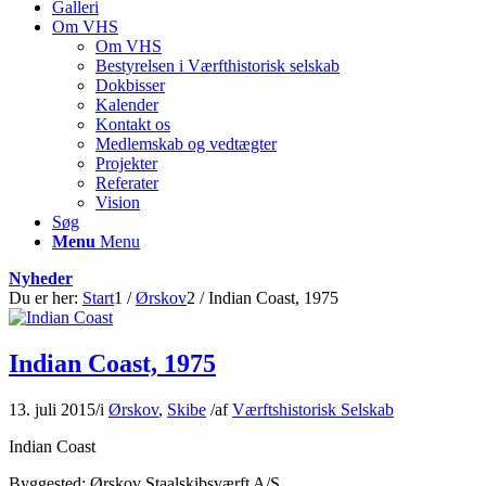
Galleri
Om VHS
Om VHS
Bestyrelsen i Værfthistorisk selskab
Dokbisser
Kalender
Kontakt os
Medlemskab og vedtægter
Projekter
Referater
Vision
Søg
Menu
Menu
Nyheder
Du er her:
Start
1
/
Ørskov
2
/
Indian Coast, 1975
Indian Coast, 1975
13. juli 2015
/
i
Ørskov
,
Skibe
/
af
Værftshistorisk Selskab
Indian Coast
Byggested: Ørskov Staalskibsværft A/S