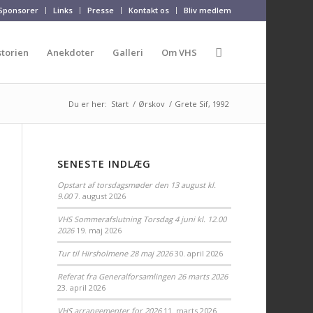
Sponsorer
Links
Presse
Kontakt os
Bliv medlem
storien
Anekdoter
Galleri
Om VHS
Du er her:
Start
/
Ørskov
/
Grete Sif, 1992
SENESTE INDLÆG
Opstart af torsdagsmøder den 13 august kl.
9.00
7. august 2026
VHS Sommerafslutning Torsdag 4 juni kl. 12.00
2026
19. maj 2026
Tur til Hirsholmene 28 maj 2026
30. april 2026
Referat fra Generalforsamlingen 26 marts 2026
23. april 2026
VHS arrangementer for 2026
11. marts 2026