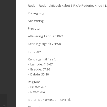
Rederi: Rederiaktieselskabet SIF, c/o Rederiet Knud I. 
Køllægning:
Søsætning:
Prøvetur:
Aflevering: Februar 1992
Kendingssignal: V2PS8
Tons DW:
Kendingsmål (feet):
– Længde: 416,67
– Bredde: 67,26
– Dybde: 35,10
Reg.tons:
– Brutto: 7676
– Netto: 2840
Motor: MaK 8M552C – 7345 Hk.
Challenger III, 1986