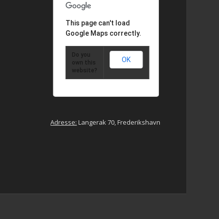
This page can't load
Google Maps correctly.
Do you
OK
own this
website?
Adresse:
Langerak 70, Frederikshavn