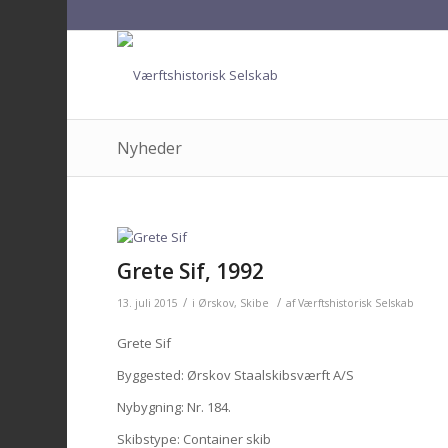
Nyheder
Grete Sif, 1992
/
/
13. juli 2015
i
Ørskov
,
Skibe
af
Værftshistorisk Selskab
Grete Sif
Byggested: Ørskov Staalskibsværft A/S
Nybygning: Nr. 184.
Skibstype: Container skib