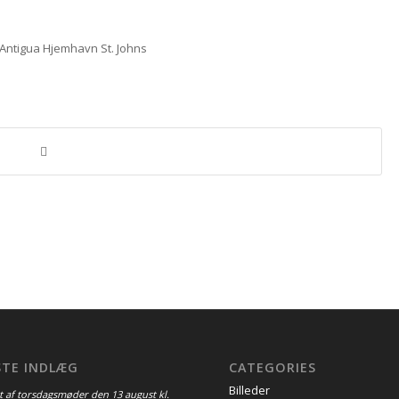
ntigua Hjemhavn St. Johns
STE INDLÆG
CATEGORIES
Billeder
t af torsdagsmøder den 13 august kl.