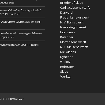
Billeder af skibe
 august 2026
Carl Jacobsens værft
mmerafslutning Torsdag 4 juni kl.
Danyard
2026
19. maj 2026
Frederikshavn værft
l Hirsholmene 28 maj 2026
30. april
H. V. Buhls værft
Ikke kategoriseret
Interviews
t fra Generalforsamlingen 26 marts
Kalender
3. april 2026
Mortensens værft
rangementer for 2026
11. marts
N. C. Nielsens værft
Nic. Olsens
Nyheder
Ørskov
Referater
Skibe
Værktøj
klet af
KAPOW! Web