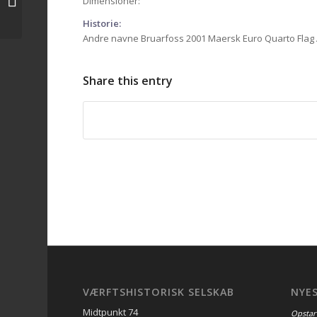
Dimensioner:
Historie:
Andre navne Bruarfoss 2001 Maersk Euro Quarto Flag A
Share this entry
VÆRFTSHISTORISK SELSKAB
NYE
Midtpunkt 74
Opstar