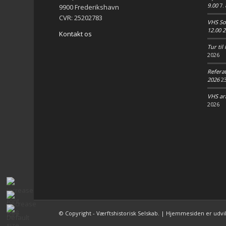
9.00
7.
9900 Frederikshavn
CVR: 25202783
VHS So
12.00 
Kontakt os
Tur ti
2026
Refera
2026
2
VHS ar
2026
© Copyright - Værftshistorisk Selskab. | Hjemmesiden er udvi