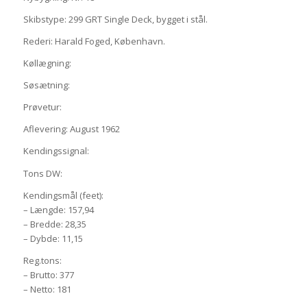
Skibstype: 299 GRT Single Deck, bygget i stål.
Rederi: Harald Foged, København.
Køllægning:
Søsætning:
Prøvetur:
Aflevering: August 1962
Kendingssignal:
Tons DW:
Kendingsmål (feet):
– Længde: 157,94
– Bredde: 28,35
– Dybde: 11,15
Reg.tons:
– Brutto: 377
– Netto: 181