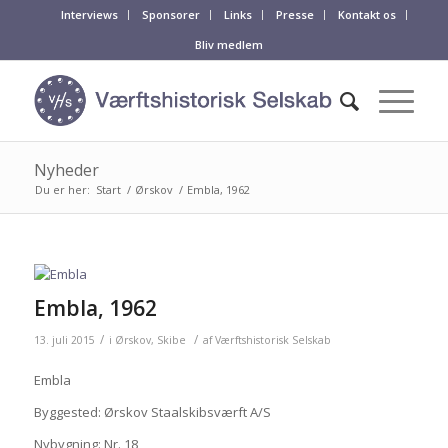
Interviews
Sponsorer
Links
Presse
Kontakt os
Bliv medlem
Nyheder
Du er her:
Start
/
Ørskov
/
Embla, 1962
Embla, 1962
/
/
13. juli 2015
i
Ørskov
,
Skibe
af
Værftshistorisk Selskab
Embla
Byggested: Ørskov Staalskibsværft A/S
Nybygning: Nr. 18