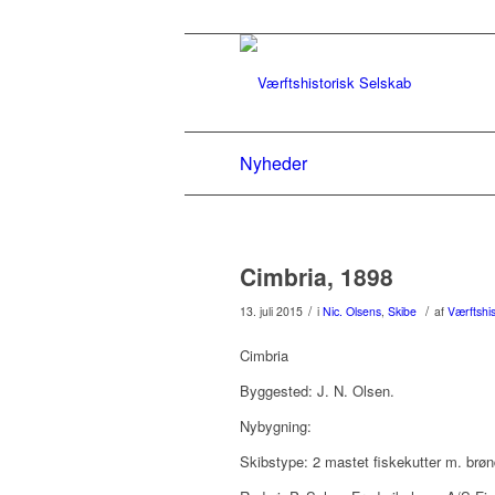
Nyheder
Cimbria, 1898
/
/
13. juli 2015
i
Nic. Olsens
,
Skibe
af
Værftshis
Cimbria
Byggested: J. N. Olsen.
Nybygning:
Skibstype: 2 mastet fiskekutter m. brø