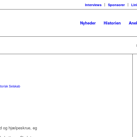
Interviews
Sponsorer
Lin
Nyheder
Historien
Ane
torisk Selskab
nd og hjælpeskrue, eg