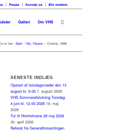
ks
Presse
Kontakt os
Bliv medlem
kdoter
Galleri
Om VHS
Du er her:
Start
/
Nic. Olsens
/
Cimbria, 1898
SENESTE INDLÆG
Opstart af torsdagsmøder den 13
august kl. 9.00
7. august 2026
VHS Sommerafslutning Torsdag
4 juni kl. 12.00 2026
19. maj
2026
Tur til Hirsholmene 28 maj 2026
30. april 2026
Referat fra Generalforsamlingen