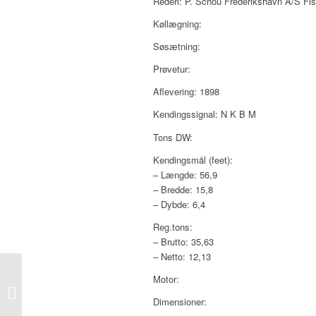
Rederi: P. Schou Frederikshavn A/S Fis
Køllægning:
Søsætning:
Prøvetur:
Aflevering: 1898
Kendingssignal: N K B M
Tons DW:
Kendingsmål (feet):
– Længde: 56,9
– Bredde: 15,8
– Dybde: 6,4
Reg.tons:
– Brutto: 35,63
– Netto: 12,13
Motor:
Charlotte Olsen, 1898
Dimensioner: