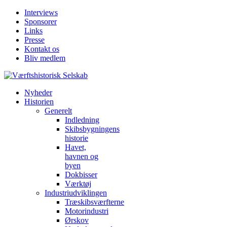
Interviews
Sponsorer
Links
Presse
Kontakt os
Bliv medlem
Nyheder
Historien
Generelt
Indledning
Skibsbygningens
historie
Havet,
havnen og
byen
Dokbisser
Værktøj
Industriudviklingen
Træskibsværfterne
Motorindustri
Ørskov