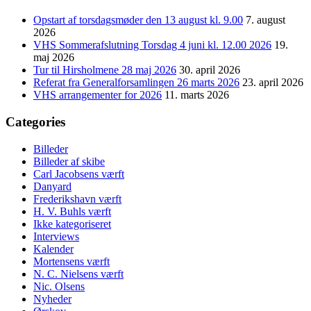
Opstart af torsdagsmøder den 13 august kl. 9.00
7. august
2026
VHS Sommerafslutning Torsdag 4 juni kl. 12.00 2026
19.
maj 2026
Tur til Hirsholmene 28 maj 2026
30. april 2026
Referat fra Generalforsamlingen 26 marts 2026
23. april 2026
VHS arrangementer for 2026
11. marts 2026
Categories
Billeder
Billeder af skibe
Carl Jacobsens værft
Danyard
Frederikshavn værft
H. V. Buhls værft
Ikke kategoriseret
Interviews
Kalender
Mortensens værft
N. C. Nielsens værft
Nic. Olsens
Nyheder