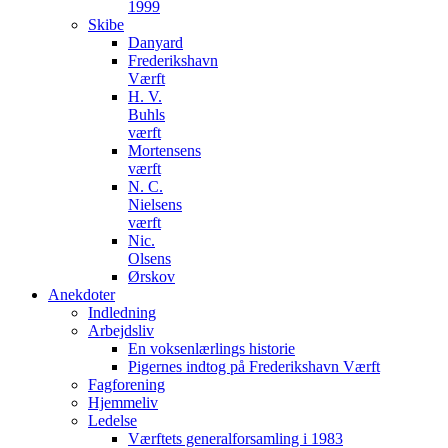
1999
Skibe
Danyard
Frederikshavn
Værft
H. V.
Buhls
værft
Mortensens
værft
N. C.
Nielsens
værft
Nic.
Olsens
Ørskov
Anekdoter
Indledning
Arbejdsliv
En voksenlærlings historie
Pigernes indtog på Frederikshavn Værft
Fagforening
Hjemmeliv
Ledelse
Værftets generalforsamling i 1983