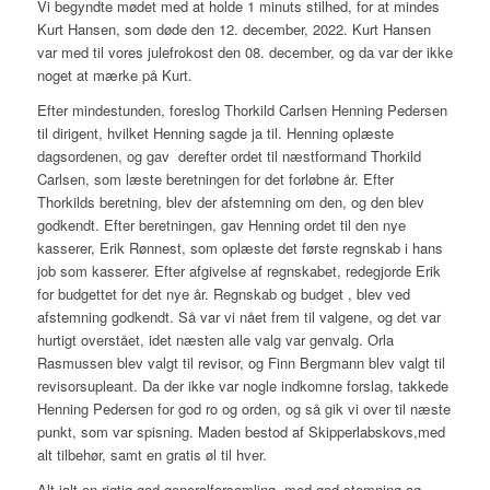
Vi begyndte mødet med at holde 1 minuts stilhed, for at mindes
Kurt Hansen, som døde den 12. december, 2022. Kurt Hansen
var med til vores julefrokost den 08. december, og da var der ikke
noget at mærke på Kurt.
Efter mindestunden, foreslog Thorkild Carlsen Henning Pedersen
til dirigent, hvilket Henning sagde ja til. Henning oplæste
dagsordenen, og gav derefter ordet til næstformand Thorkild
Carlsen, som læste beretningen for det forløbne år. Efter
Thorkilds beretning, blev der afstemning om den, og den blev
godkendt. Efter beretningen, gav Henning ordet til den nye
kasserer, Erik Rønnest, som oplæste det første regnskab i hans
job som kasserer. Efter afgivelse af regnskabet, redegjorde Erik
for budgettet for det nye år. Regnskab og budget , blev ved
afstemning godkendt. Så var vi nået frem til valgene, og det var
hurtigt overstået, idet næsten alle valg var genvalg. Orla
Rasmussen blev valgt til revisor, og Finn Bergmann blev valgt til
revisorsupleant. Da der ikke var nogle indkomne forslag, takkede
Henning Pedersen for god ro og orden, og så gik vi over til næste
punkt, som var spisning. Maden bestod af Skipperlabskovs,med
alt tilbehør, samt en gratis øl til hver.
Alt ialt en rigtig god generalforsamling, med god stemning og