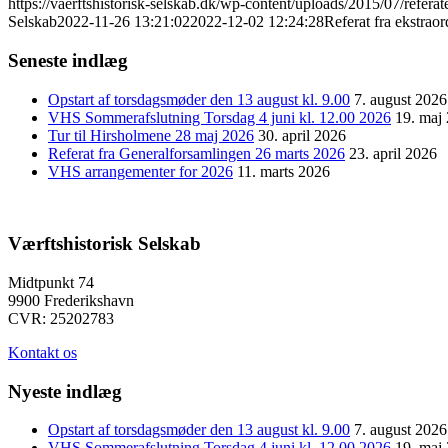
https://vaerftshistorisk-selskab.dk/wp-content/uploads/2015/07/refera
Selskab
2022-11-26 13:21:02
2022-12-02 12:24:28
Referat fra ekstrao
Seneste indlæg
Opstart af torsdagsmøder den 13 august kl. 9.00
7. august 2026
VHS Sommerafslutning Torsdag 4 juni kl. 12.00 2026
19. maj
Tur til Hirsholmene 28 maj 2026
30. april 2026
Referat fra Generalforsamlingen 26 marts 2026
23. april 2026
VHS arrangementer for 2026
11. marts 2026
Værftshistorisk Selskab
Midtpunkt 74
9900 Frederikshavn
CVR: 25202783
Kontakt os
Nyeste indlæg
Opstart af torsdagsmøder den 13 august kl. 9.00
7. august 2026
VHS Sommerafslutning Torsdag 4 juni kl. 12.00 2026
19. maj