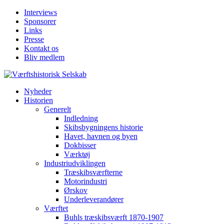
Interviews
Sponsorer
Links
Presse
Kontakt os
Bliv medlem
Nyheder
Historien
Generelt
Indledning
Skibsbygningens historie
Havet, havnen og byen
Dokbisser
Værktøj
Industriudviklingen
Træskibsværfterne
Motorindustri
Ørskov
Underleverandører
Værftet
Buhls træskibsværft 1870-1907