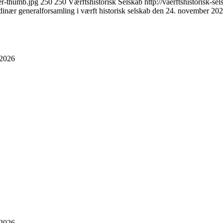
ter-thumb.jpg
250
250
Værftshistorisk Selskab
http://vaerftshistorisk-
rdinær generalforsamling i værft historisk selskab den 24. november 20
 2026
 2026