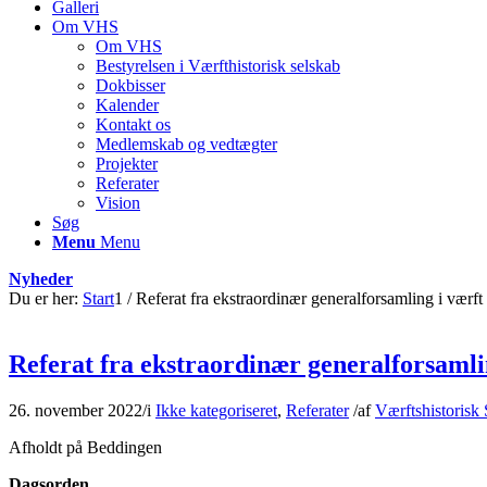
Galleri
Om VHS
Om VHS
Bestyrelsen i Værfthistorisk selskab
Dokbisser
Kalender
Kontakt os
Medlemskab og vedtægter
Projekter
Referater
Vision
Søg
Menu
Menu
Nyheder
Du er her:
Start
1
/
Referat fra ekstraordinær generalforsamling i værft h
Referat fra ekstraordinær generalforsamli
26. november 2022
/
i
Ikke kategoriseret
,
Referater
/
af
Værftshistorisk
Afholdt på Beddingen
Dagsorden