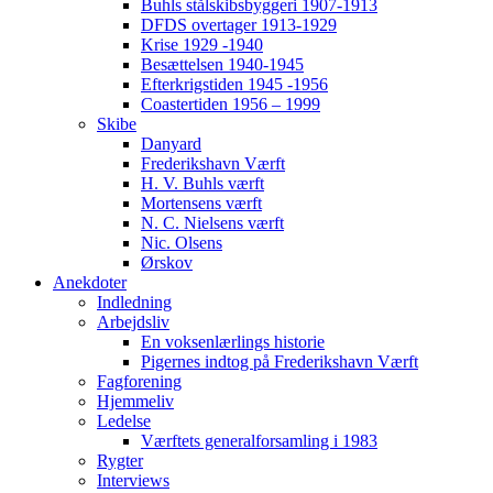
Buhls stålskibsbyggeri 1907-1913
DFDS overtager 1913-1929
Krise 1929 -1940
Besættelsen 1940-1945
Efterkrigstiden 1945 -1956
Coastertiden 1956 – 1999
Skibe
Danyard
Frederikshavn Værft
H. V. Buhls værft
Mortensens værft
N. C. Nielsens værft
Nic. Olsens
Ørskov
Anekdoter
Indledning
Arbejdsliv
En voksenlærlings historie
Pigernes indtog på Frederikshavn Værft
Fagforening
Hjemmeliv
Ledelse
Værftets generalforsamling i 1983
Rygter
Interviews