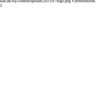
selskab.dk/wp-content/uploads/2015/07/logo.png
Værftshistorisk
22