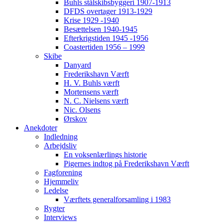
Buhls stålskibsbyggeri 1907-1913
DFDS overtager 1913-1929
Krise 1929 -1940
Besættelsen 1940-1945
Efterkrigstiden 1945 -1956
Coastertiden 1956 – 1999
Skibe
Danyard
Frederikshavn Værft
H. V. Buhls værft
Mortensens værft
N. C. Nielsens værft
Nic. Olsens
Ørskov
Anekdoter
Indledning
Arbejdsliv
En voksenlærlings historie
Pigernes indtog på Frederikshavn Værft
Fagforening
Hjemmeliv
Ledelse
Værftets generalforsamling i 1983
Rygter
Interviews