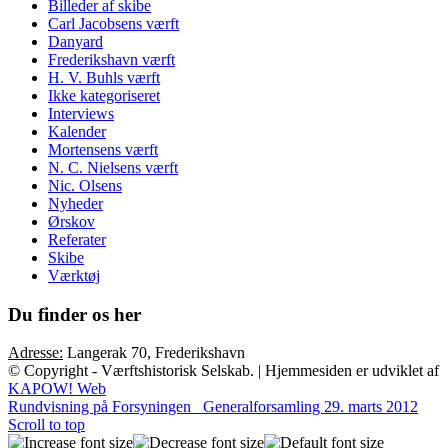
Billeder af skibe
Carl Jacobsens værft
Danyard
Frederikshavn værft
H. V. Buhls værft
Ikke kategoriseret
Interviews
Kalender
Mortensens værft
N. C. Nielsens værft
Nic. Olsens
Nyheder
Ørskov
Referater
Skibe
Værktøj
Du finder os her
Adresse:
Langerak 70, Frederikshavn
© Copyright - Værftshistorisk Selskab. | Hjemmesiden er udviklet af
KAPOW! Web
Rundvisning på Forsyningen
Generalforsamling 29. marts 2012
Scroll to top