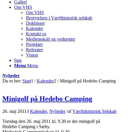
Galleri
Om VHS
Om VHS
Bestyrelsen i Værfthistorisk selskab
Dokbisser
Kalender
Kontakt os
Medlemskab og vedtægter
Projekter
Referater
Vision
Søg
Menu
Menu
Nyheder
Du er her:
Start
1
/
Kalender
2
/
Minigolf på Hedebo Camping
Minigolf på Hedebo Camping
26. maj 2011
/
i
Kalender
,
Nyheder
/
af
Værftshistorisk Selskab
Torsdag den 26. maj 2011 kl. 9.30 er der minigolf på
Hedebo Camping i Sæby.
Mødested: Campingpladsen kl. 9.30.