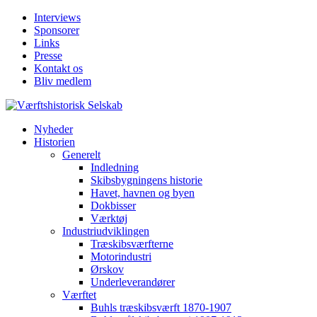
Interviews
Sponsorer
Links
Presse
Kontakt os
Bliv medlem
Nyheder
Historien
Generelt
Indledning
Skibsbygningens historie
Havet, havnen og byen
Dokbisser
Værktøj
Industriudviklingen
Træskibsværfterne
Motorindustri
Ørskov
Underleverandører
Værftet
Buhls træskibsværft 1870-1907