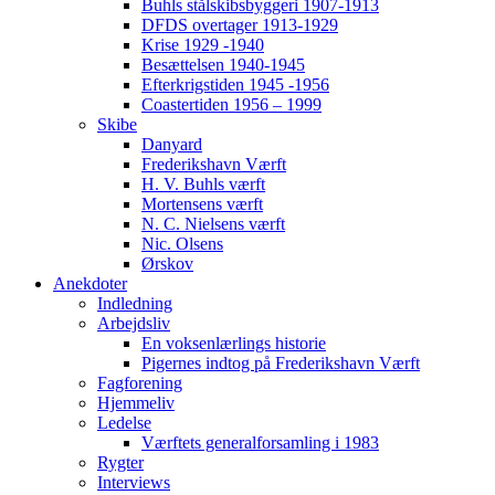
Buhls stålskibsbyggeri 1907-1913
DFDS overtager 1913-1929
Krise 1929 -1940
Besættelsen 1940-1945
Efterkrigstiden 1945 -1956
Coastertiden 1956 – 1999
Skibe
Danyard
Frederikshavn Værft
H. V. Buhls værft
Mortensens værft
N. C. Nielsens værft
Nic. Olsens
Ørskov
Anekdoter
Indledning
Arbejdsliv
En voksenlærlings historie
Pigernes indtog på Frederikshavn Værft
Fagforening
Hjemmeliv
Ledelse
Værftets generalforsamling i 1983
Rygter
Interviews