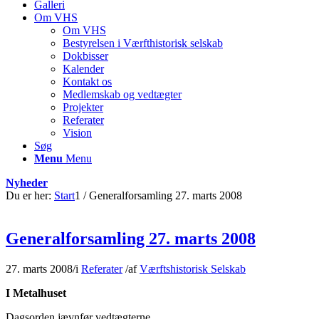
Galleri
Om VHS
Om VHS
Bestyrelsen i Værfthistorisk selskab
Dokbisser
Kalender
Kontakt os
Medlemskab og vedtægter
Projekter
Referater
Vision
Søg
Menu
Menu
Nyheder
Du er her:
Start
1
/
Generalforsamling 27. marts 2008
Generalforsamling 27. marts 2008
27. marts 2008
/
i
Referater
/
af
Værftshistorisk Selskab
I Metalhuset
Dagsorden jævnfør vedtægterne