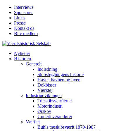
Interviews
Sponsorer
Links
Presse
Kontakt os
Bliv medlem
Nyheder
Historien
Generelt
Indledning
Skibsbygningens historie
Havet, havnen og byen
Dokbisser
Værktøj
Industriudviklingen
Træskibsværfterne
Motorindustri
Ørskov
Underleverandører
Værftet
Buhls træskibsværft 1870-1907