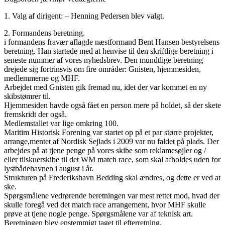
1. Valg af dirigent: – Henning Pedersen blev valgt.
2. Formandens beretning.
i formandens fravær aflagde næstformand Bent Hansen bestyrelsens
beretning. Han startede med at henvise til den skriftlige beretning i
seneste nummer af vores nyhedsbrev. Den mundtlige beretning
drejede sig fortrinsvis om fire områder: Gnisten, hjemmesiden,
medlemmerne og MHF.
Arbejdet med Gnisten gik fremad nu, idet der var kommet en ny
skibstømrer til.
Hjemmesiden havde også fået en person mere på holdet, så der skete
fremskridt der også.
Medlemstallet var lige omkring 100.
Maritim Historisk Forening var startet op på et par større projekter,
arrange,mentet af Nordisk Sejlads i 2009 var nu faldet på plads. Der
arbejdes på at tjene penge på vores skibe som reklamesøjler og /
eller tilskuerskibe til det WM match race, som skal afholdes uden for
lystbådehavnen i august i år.
Strukturen på Frederikshavn Bedding skal ændres, og dette er ved at
ske.
Spørgsmålene vedrørende beretningen var mest rettet mod, hvad der
skulle foregå ved det match race arrangement, hvor MHF skulle
prøve at tjene nogle penge. Spørgsmålene var af teknisk art.
Beretningen blev enstemmigt taget til efterretning.