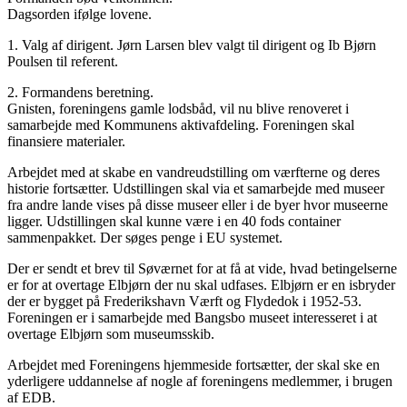
Dagsorden ifølge lovene.
1. Valg af dirigent. Jørn Larsen blev valgt til dirigent og Ib Bjørn
Poulsen til referent.
2. Formandens beretning.
Gnisten, foreningens gamle lodsbåd, vil nu blive renoveret i
samarbejde med Kommunens aktivafdeling. Foreningen skal
finansiere materialer.
Arbejdet med at skabe en vandreudstilling om værfterne og deres
historie fortsætter. Udstillingen skal via et samarbejde med museer
fra andre lande vises på disse museer eller i de byer hvor museerne
ligger. Udstillingen skal kunne være i en 40 fods container
sammenpakket. Der søges penge i EU systemet.
Der er sendt et brev til Søværnet for at få at vide, hvad betingelserne
er for at overtage Elbjørn der nu skal udfases. Elbjørn er en isbryder
der er bygget på Frederikshavn Værft og Flydedok i 1952-53.
Foreningen er i samarbejde med Bangsbo museet interesseret i at
overtage Elbjørn som museumsskib.
Arbejdet med Foreningens hjemmeside fortsætter, der skal ske en
yderligere uddannelse af nogle af foreningens medlemmer, i brugen
af EDB.