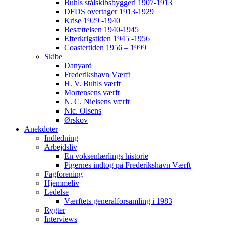
Buhls stålskibsbyggeri 1907-1913
DFDS overtager 1913-1929
Krise 1929 -1940
Besættelsen 1940-1945
Efterkrigstiden 1945 -1956
Coastertiden 1956 – 1999
Skibe
Danyard
Frederikshavn Værft
H. V. Buhls værft
Mortensens værft
N. C. Nielsens værft
Nic. Olsens
Ørskov
Anekdoter
Indledning
Arbejdsliv
En voksenlærlings historie
Pigernes indtog på Frederikshavn Værft
Fagforening
Hjemmeliv
Ledelse
Værftets generalforsamling i 1983
Rygter
Interviews