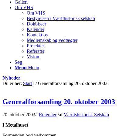
Galleri
Om VHS
Om VHS
Bestyrelsen i Værfthistorisk selskab
Dokbisser
Kalender
Kontakt os
Medlemskab og vedtægter
Projekter
Referater
Vision
Søg
Menu
Menu
Nyheder
Du er her:
Start
1
/
Generalforsamling 20. oktober 2003
Generalforsamling 20. oktober 2003
20. oktober 2003
/
i
Referater
/
af
Værftshistorisk Selskab
I Metalhuset
Formanden bød velkommen.