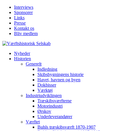
Interviews
Sponsorer
Links
Presse
Kontakt os
Bliv medlem
Nyheder
Historien
Generelt
Indledning
Skibsbygningens historie
Havet, havnen og byen
Dokbisser
Værktøj
Industriudviklingen
Træskibsværfterne
Motorindustri
Ørskov
Underleverandører
Værftet
Buhls træskibsværft 1870-1907