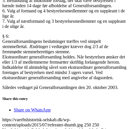
5. Behandling af indkomne forslag, der skal være bestyrelsen i
hænde inden 14 dage før afholdelse af Generalforsamlingen.
6. Valg af formand og 4 bestyrelsesmedlemmer og en suppleant i de
lige år.
7. Valg af næstformand og 3 bestyrelsesmedlemmer og en suppleant
i de ulige år.
§ 6:
Generalforsamlingens beslutninger træffes ved simpelt
stemmeflertal. Ændringer i vedtægter kræver dog 2/3 af de
fremmødte stemmeberettiges stemme.
Ekstraordinær generalforsamling holdes. Når bestyrelsen ønsker det
eller 1/3 af medlemmerne fremsætter skriftlig forlangende herom.
Indkaldelse til almindelig såvel som ekstraordinær generalforsamling
foretages af bestyrelsen med mindst 3 ugers varsel. Ved
ekstraordinær generalforsamling med angivelse af dagsorden.
Således vedtaget på Generalforsamlingen den 20. oktober 2003.
Share this entry
Share on WhatsApp
https://vaerftshistorisk-selskab.dk/wp-
content/uploads/2015/07/referater-thumb.jpg
250
250