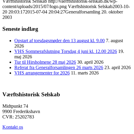
Værftshistorisk Selskab
http://vaerftshistorisk-selskab.dk/wp-
content/uploads/2015/07/logo.png
Værftshistorisk Selskab
2003-10-
20 20:03:17
2015-07-04 20:04:27
Generalforsamling 20. oktober
2003
Seneste indlæg
Opstart af torsdagsmøder den 13 august kl. 9.00
7. august
2026
VHS Sommerafslutning Torsdag 4 juni kl. 12.00 2026
19.
maj 2026
Tur til Hirsholmene 28 maj 2026
30. april 2026
Referat fra Generalforsamlingen 26 marts 2026
23. april 2026
VHS arrangementer for 2026
11. marts 2026
Værftshistorisk Selskab
Midtpunkt 74
9900 Frederikshavn
CVR: 25202783
Kontakt os