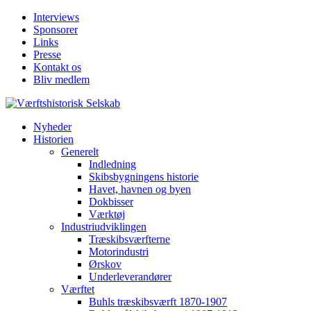
Interviews
Sponsorer
Links
Presse
Kontakt os
Bliv medlem
Nyheder
Historien
Generelt
Indledning
Skibsbygningens historie
Havet, havnen og byen
Dokbisser
Værktøj
Industriudviklingen
Træskibsværfterne
Motorindustri
Ørskov
Underleverandører
Værftet
Buhls træskibsværft 1870-1907