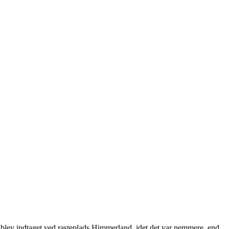
et blev indtaget ved rasteplads Himmerland, idet det var nemmere, end