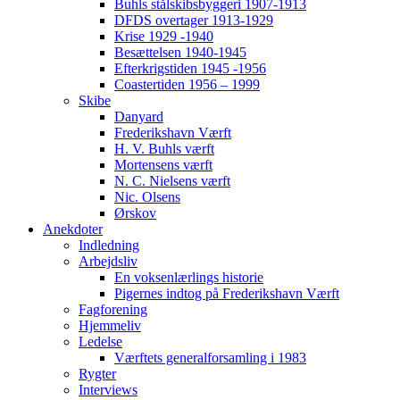
Buhls stålskibsbyggeri 1907-1913
DFDS overtager 1913-1929
Krise 1929 -1940
Besættelsen 1940-1945
Efterkrigstiden 1945 -1956
Coastertiden 1956 – 1999
Skibe
Danyard
Frederikshavn Værft
H. V. Buhls værft
Mortensens værft
N. C. Nielsens værft
Nic. Olsens
Ørskov
Anekdoter
Indledning
Arbejdsliv
En voksenlærlings historie
Pigernes indtog på Frederikshavn Værft
Fagforening
Hjemmeliv
Ledelse
Værftets generalforsamling i 1983
Rygter
Interviews