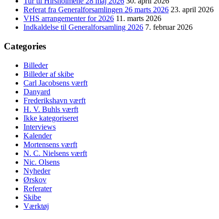
Tur til Hirsholmene 28 maj 2026
30. april 2026
Referat fra Generalforsamlingen 26 marts 2026
23. april 2026
VHS arrangementer for 2026
11. marts 2026
Indkaldelse til Generalforsamling 2026
7. februar 2026
Categories
Billeder
Billeder af skibe
Carl Jacobsens værft
Danyard
Frederikshavn værft
H. V. Buhls værft
Ikke kategoriseret
Interviews
Kalender
Mortensens værft
N. C. Nielsens værft
Nic. Olsens
Nyheder
Ørskov
Referater
Skibe
Værktøj