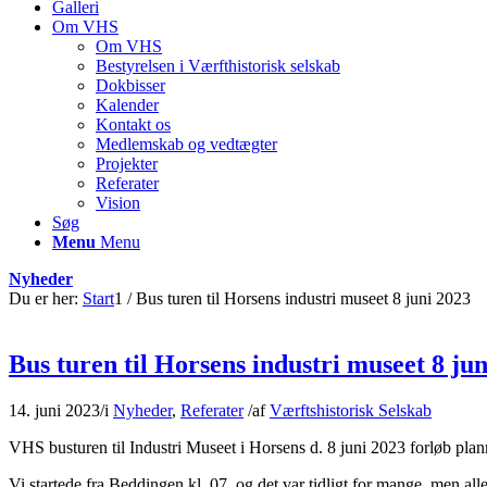
Galleri
Om VHS
Om VHS
Bestyrelsen i Værfthistorisk selskab
Dokbisser
Kalender
Kontakt os
Medlemskab og vedtægter
Projekter
Referater
Vision
Søg
Menu
Menu
Nyheder
Du er her:
Start
1
/
Bus turen til Horsens industri museet 8 juni 2023
Bus turen til Horsens industri museet 8 ju
14. juni 2023
/
i
Nyheder
,
Referater
/
af
Værftshistorisk Selskab
VHS busturen til Industri Museet i Horsens d. 8 juni 2023 forløb pla
Vi startede fra Beddingen kl. 07, og det var tidligt for mange, men a