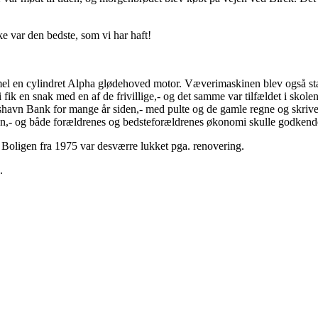
ke var den bedste, som vi har haft!
el en cylindret Alpha glødehoved motor. Væverimaskinen blev også star
fik en snak med en af de frivillige,- og det samme var tilfældet i skole
shavn Bank for mange år siden,- med pulte og de gamle regne og skrive
en,- og både forældrenes og bedsteforældrenes økonomi skulle godkend
 Boligen fra 1975 var desværre lukket pga. renovering.
.