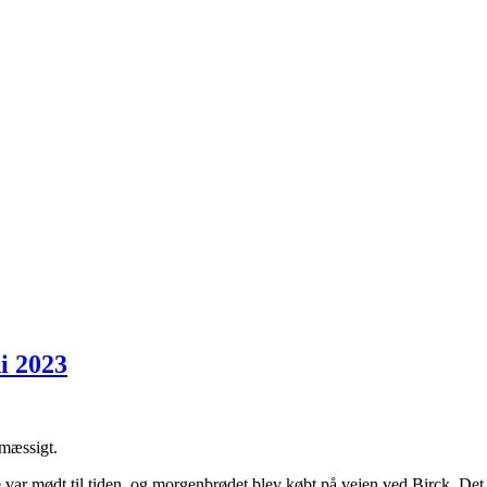
ni 2023
nmæssigt.
lle var mødt til tiden, og morgenbrødet blev købt på vejen ved Birck. D